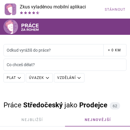
Zkus vyladěnou mobilní aplikaci
STÁHNOUT
Odkud vyrážíš do práce?
+ 0 KM
Co chceš dělat?
PLAT
ÚVAZEK
VZDĚLÁNÍ
Práce
Středočeský
jako
Prodejce
62
NEJBLIŽŠÍ
NEJNOVĚJŠÍ