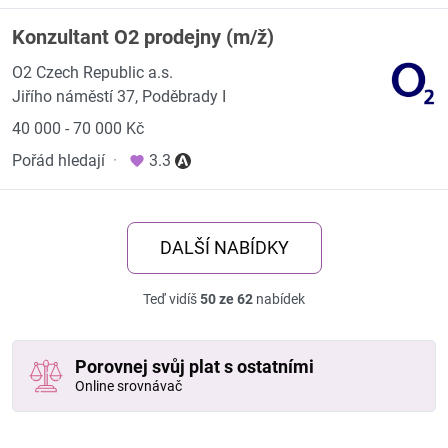
Konzultant O2 prodejny (m/ž)
O2 Czech Republic a.s.
Jiřího náměstí 37, Poděbrady I
40 000 - 70 000 Kč
Pořád hledají
·
3.3
DALŠÍ NABÍDKY
Teď vidíš
50 ze 62
nabídek
Porovnej svůj plat s ostatními
Online srovnávač