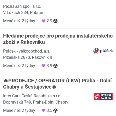
PechaSan spol. s r.o.
V Lukách 334, Příbram I
Méně než 2 týdny
·
2.9
Hledáme prodejce pro prodejnu instalatérského
zboží v Rakovníku
Ptáček - velkoobchod, a.s.
Plzeňská 2873, Rakovník II
Méně než 2 týdny
·
3.9
🔥PRODEJCE / OPERÁTOR (LKW) Praha - Dolní
Chabry a Šestajovice🔥
Inter Cars Česká Republika s.r.o.
Dopraváků 749, Praha-Dolní Chabry
Méně než 2 týdny
·
3.5