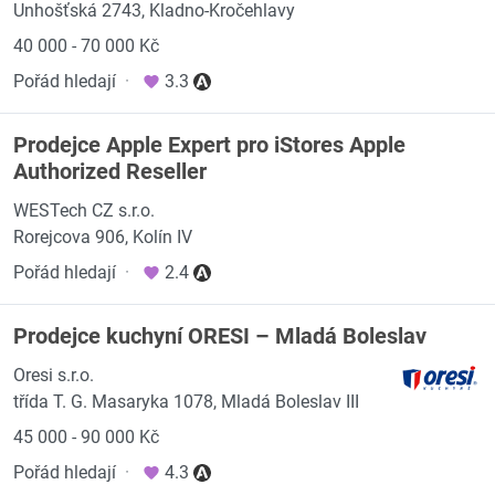
Unhošťská 2743, Kladno-Kročehlavy
40 000 - 70 000 Kč
Pořád hledají
·
3.3
Prodejce Apple Expert pro iStores Apple
Authorized Reseller
WESTech CZ s.r.o.
Rorejcova 906, Kolín IV
Pořád hledají
·
2.4
Prodejce kuchyní ORESI – Mladá Boleslav
Oresi s.r.o.
třída T. G. Masaryka 1078, Mladá Boleslav III
45 000 - 90 000 Kč
Pořád hledají
·
4.3