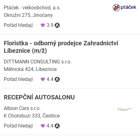
Ptáček - velkoobchod, a.s.
Okružní 275, Jinočany
Pořád hledají
·
3.9
Floristka - odborný prodejce Zahradnictví
Líbeznice (m/ž)
DITTMANN CONSULTING s.r.o.
Mělnická 424, Líbeznice
Pořád hledají
·
4.4
RECEPČNÍ AUTOSALONU
Albion Cars s.r.o.
K Chotobuzi 333, Čestlice
Pořád hledají
·
4.4