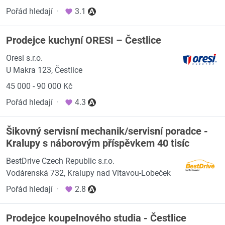
Pořád hledají
·
3.1
Prodejce kuchyní ORESI – Čestlice
Oresi s.r.o.
U Makra 123, Čestlice
45 000 - 90 000 Kč
Pořád hledají
·
4.3
Šikovný servisní mechanik/servisní poradce -
Kralupy s náborovým příspěvkem 40 tisíc
BestDrive Czech Republic s.r.o.
Vodárenská 732, Kralupy nad Vltavou-Lobeček
Pořád hledají
·
2.8
Prodejce koupelnového studia - Čestlice