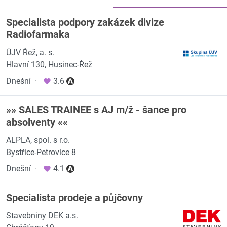
Specialista podpory zakázek divize
Radiofarmaka
ÚJV Řež, a. s.
Hlavní 130, Husinec-Řež
Dnešní
·
3.6
»» SALES TRAINEE s AJ m/ž - šance pro
absolventy ««
ALPLA, spol. s r.o.
Bystřice-Petrovice 8
Dnešní
·
4.1
Specialista prodeje a půjčovny
Stavebniny DEK a.s.