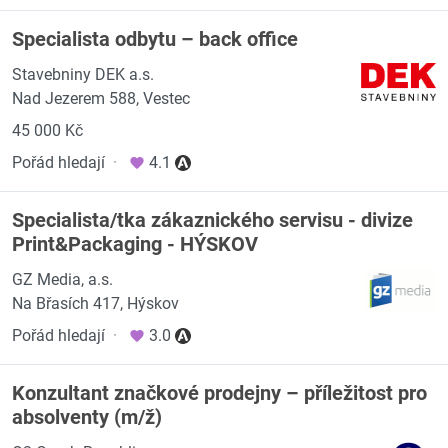
Specialista odbytu – back office
Stavebniny DEK a.s.
Nad Jezerem 588, Vestec
45 000 Kč
Pořád hledají
·
4.1
Specialista/tka zákaznického servisu - divize
Print&Packaging - HÝSKOV
GZ Media, a.s.
Na Břasích 417, Hýskov
Pořád hledají
·
3.0
Konzultant značkové prodejny – příležitost pro
absolventy (m/ž)