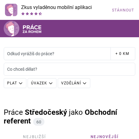
Zkus vyladěnou mobilní aplikaci
STÁHNOUT
Odkud vyrážíš do práce?
+ 0 KM
Co chceš dělat?
PLAT
ÚVAZEK
VZDĚLÁNÍ
Práce
Středočeský
jako
Obchodní
referent
60
NEJBLIŽŠÍ
NEJNOVĚJŠÍ