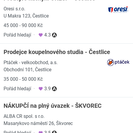
Oresi s.r.o.
U Makra 123, Čestlice
45 000 - 90 000 Kč
Pořád hledají
·
4.3
Prodejce koupelnového studia - Čestlice
Ptáček - velkoobchod, a.s.
Obchodní 101, Čestlice
35 000 - 50 000 Kč
Pořád hledají
·
3.9
NÁKUPČÍ na plný úvazek - ŠKVOREC
ALBA CR spol. s r.o.
Masarykovo náměstí 26, Škvorec
Pořád hledají
·
3.5