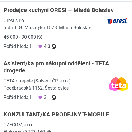
Prodejce kuchyní ORESI – Mladá Boleslav
Oresi s.r.o.
třída T. G. Masaryka 1078, Mladá Boleslav III
45 000 - 90 000 Kč
Pořád hledají
·
4.3
Asistent/ka pro nákupní oddělení - TETA
drogerie
TETA drogerie (Solvent ČR s.r.o.)
Poděbradská 1162, Šestajovice
Pořád hledají
·
3.1
KONZULTANT/KA PRODEJNY T-MOBILE
CZECOM,s.r.o.
Fibichova 3728, Mělník