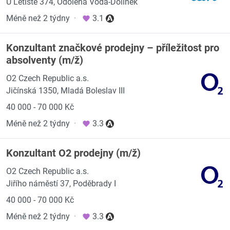
U Letiště 374, Odolena Voda-Dolínek
Méně než 2 týdny
·
3.1
Konzultant značkové prodejny – příležitost pro
absolventy (m/ž)
O2 Czech Republic a.s.
Jičínská 1350, Mladá Boleslav III
40 000 - 70 000 Kč
Méně než 2 týdny
·
3.3
Konzultant O2 prodejny (m/ž)
O2 Czech Republic a.s.
Jiřího náměstí 37, Poděbrady I
40 000 - 70 000 Kč
Méně než 2 týdny
·
3.3