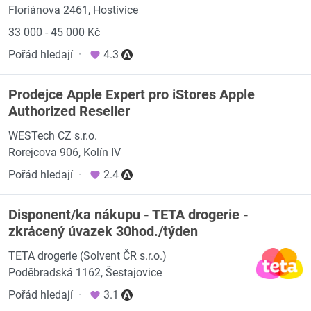
Floriánova 2461, Hostivice
33 000 - 45 000 Kč
Pořád hledají
·
4.3
Prodejce Apple Expert pro iStores Apple
Authorized Reseller
WESTech CZ s.r.o.
Rorejcova 906, Kolín IV
Pořád hledají
·
2.4
Disponent/ka nákupu - TETA drogerie -
zkrácený úvazek 30hod./týden
TETA drogerie (Solvent ČR s.r.o.)
Poděbradská 1162, Šestajovice
Pořád hledají
·
3.1