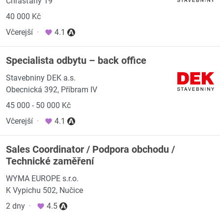
Chrášťany 19
40 000 Kč
Včerejší
·
4.1
Specialista odbytu – back office
Stavebniny DEK a.s.
Obecnická 392, Příbram IV
45 000 - 50 000 Kč
Včerejší
·
4.1
Sales Coordinator / Podpora obchodu /
Technické zaměření
WYMA EUROPE s.r.o.
K Vypichu 502, Nučice
2 dny
·
4.5