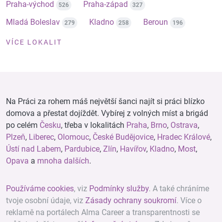
Praha-východ
Praha-západ
526
327
Mladá Boleslav
Kladno
Beroun
279
258
196
VÍCE LOKALIT
Na Práci za rohem máš největší šanci najít si práci blízko
domova a přestat dojíždět. Vybírej z volných míst a brigád
po celém
Česku
, třeba v lokalitách
Praha
,
Brno
,
Ostrava
,
Plzeň
,
Liberec
,
Olomouc
,
České Budějovice
,
Hradec Králové
,
Ústí nad Labem
,
Pardubice
,
Zlín
,
Havířov
,
Kladno
,
Most
,
Opava
a
mnoha dalších
.
Používáme cookies
, viz
Podmínky služby
. A také chráníme
tvoje osobní údaje, viz
Zásady ochrany soukromí
. Více o
reklamě na portálech Alma Career a transparentnosti se