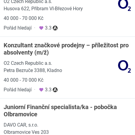
O2 Czech Republic a.s.
Husova 622, Příbram VI-Březové Hory
40 000 - 70 000 Kč
Pořád hledají
·
3.3
Konzultant značkové prodejny – příležitost pro
absolventy (m/ž)
O2 Czech Republic a.s.
Petra Bezruče 3388, Kladno
40 000 - 70 000 Kč
Pořád hledají
·
3.3
Juniorní Finanční specialista/ka - pobočka
Olbramovice
DAVO CAR, s.r.o.
Olbramovice Ves 203