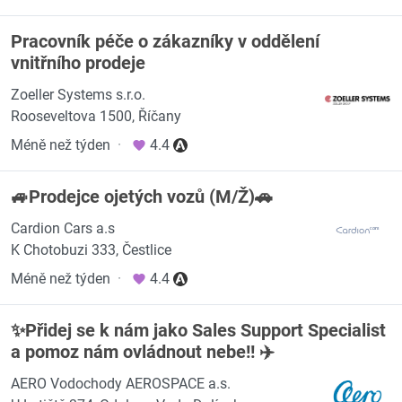
Pracovník péče o zákazníky v oddělení
vnitřního prodeje
Zoeller Systems s.r.o.
Rooseveltova 1500, Říčany
Méně než týden
·
4.4
🚙Prodejce ojetých vozů (M/Ž)🚗
Cardion Cars a.s
K Chotobuzi 333, Čestlice
Méně než týden
·
4.4
✨Přidej se k nám jako Sales Support Specialist
a pomoz nám ovládnout nebe!! ✈️
AERO Vodochody AEROSPACE a.s.