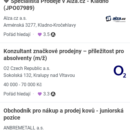
💚 Specialista Prodeje v Alza.cz - Kladno
(JPO07989)
Alza.cz a.s.
Arménská 3277, Kladno-Kročehlavy
Pořád hledají
·
3.5
Konzultant značkové prodejny – příležitost pro
absolventy (m/ž)
O2 Czech Republic a.s.
Sokolská 132, Kralupy nad Vltavou
40 000 - 70 000 Kč
Pořád hledají
·
3.3
Obchodník pro nákup a prodej kovů - juniorská
pozice
ANBREMETALL a.s.