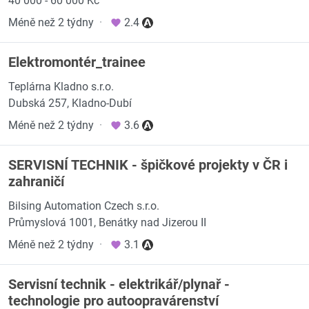
40 000 - 60 000 Kč
Méně než 2 týdny
·
2.4
Elektromontér_trainee
Teplárna Kladno s.r.o.
Dubská 257, Kladno-Dubí
Méně než 2 týdny
·
3.6
SERVISNÍ TECHNIK - špičkové projekty v ČR i
zahraničí
Bilsing Automation Czech s.r.o.
Průmyslová 1001, Benátky nad Jizerou II
Méně než 2 týdny
·
3.1
Servisní technik - elektrikář/plynař -
technologie pro autoopravárenství