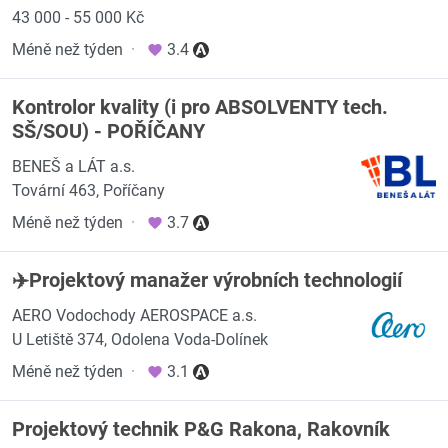
43 000 - 55 000 Kč
Méně než týden
·
3.4
Kontrolor kvality (i pro ABSOLVENTY tech.
SŠ/SOU) - POŘÍČANY
BENEŠ a LÁT a.s.
Tovární 463, Poříčany
Méně než týden
·
3.7
✈️Projektový manažer výrobních technologií
AERO Vodochody AEROSPACE a.s.
U Letiště 374, Odolena Voda-Dolínek
Méně než týden
·
3.1
Projektový technik P&G Rakona, Rakovník