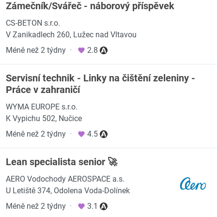
Zámečník/Svářeč - náborový příspěvek
CS-BETON s.r.o.
V Zanikadlech 260, Lužec nad Vltavou
Méně než 2 týdny
·
2.8
Servisní technik - Linky na čištění zeleniny -
Práce v zahraničí
WYMA EUROPE s.r.o.
K Vypichu 502, Nučice
Méně než 2 týdny
·
4.5
Lean specialista senior 🚀
AERO Vodochody AEROSPACE a.s.
U Letiště 374, Odolena Voda-Dolínek
Méně než 2 týdny
·
3.1