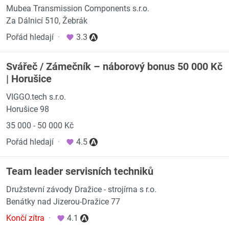
Mubea Transmission Components s.r.o.
Za Dálnicí 510, Žebrák
Pořád hledají
·
3.3
Svářeč / Zámečník – náborový bonus 50 000 Kč
| Horušice
VIGGO.tech s.r.o.
Horušice 98
35 000 - 50 000 Kč
Pořád hledají
·
4.5
Team leader servisních techniků
Družstevní závody Dražice - strojírna s r.o.
Benátky nad Jizerou-Dražice 77
Končí zítra
·
4.1