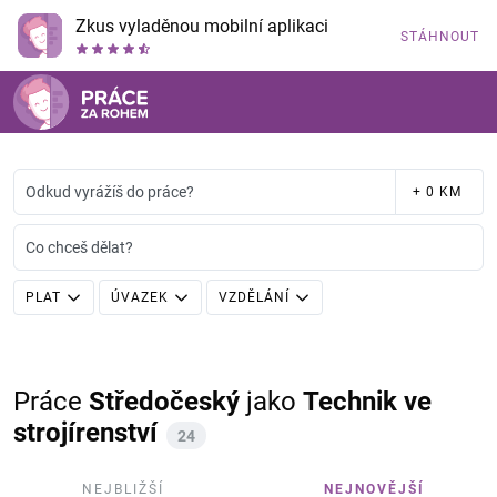
Zkus vyladěnou mobilní aplikaci
STÁHNOUT
Odkud vyrážíš do práce?
+ 0 KM
Co chceš dělat?
PLAT
ÚVAZEK
VZDĚLÁNÍ
Práce
Středočeský
jako
Technik ve
strojírenství
24
NEJBLIŽŠÍ
NEJNOVĚJŠÍ