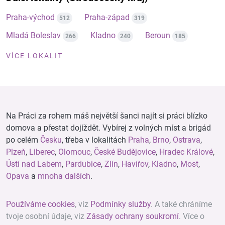
Praha-východ
Praha-západ
512
319
Mladá Boleslav
Kladno
Beroun
266
240
185
VÍCE LOKALIT
Na Práci za rohem máš největší šanci najít si práci blízko
domova a přestat dojíždět. Vybírej z volných míst a brigád
po celém
Česku
, třeba v lokalitách
Praha
,
Brno
,
Ostrava
,
Plzeň
,
Liberec
,
Olomouc
,
České Budějovice
,
Hradec Králové
,
Ústí nad Labem
,
Pardubice
,
Zlín
,
Havířov
,
Kladno
,
Most
,
Opava
a
mnoha dalších
.
Používáme cookies
, viz
Podmínky služby
. A také chráníme
tvoje osobní údaje, viz
Zásady ochrany soukromí
. Více o