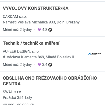
VÝVOJOVÝ KONSTRUKTÉR/KA
CARDAM s.r.o.
Náměstí Věslava Michalika 933, Dolní Břežany
Méně než 2 týdny
·
4.8
Technik / technička měření
AUFEER DESIGN, s.r.o.
tř. Václava Klementa 869, Mladá Boleslav II
Méně než 2 týdny
·
3.4
OBSLUHA CNC FRÉZOVACÍHO OBRÁBĚCÍHO
CENTRA
SWAH s.r.o.
Pražská 354, Lety