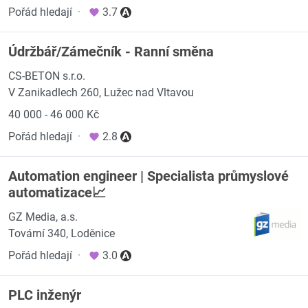
Pořád hledají
·
3.7
Údržbář/Zámečník - Ranní směna
CS-BETON s.r.o.
V Zanikadlech 260, Lužec nad Vltavou
40 000 - 46 000 Kč
Pořád hledají
·
2.8
Automation engineer | Specialista průmyslové
automatizace📈
GZ Media, a.s.
Tovární 340, Loděnice
Pořád hledají
·
3.0
PLC inženýr