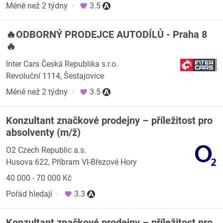
Méně než 2 týdny
·
3.5
🔥ODBORNÝ PRODEJCE AUTODÍLŮ - Praha 8
🔥
Inter Cars Česká Republika s.r.o.
Revoluční 1114, Šestajovice
Méně než 2 týdny
·
3.5
Konzultant značkové prodejny – příležitost pro
absolventy (m/ž)
O2 Czech Republic a.s.
Husova 622, Příbram VI-Březové Hory
40 000 - 70 000 Kč
Pořád hledají
·
3.3
Konzultant značkové prodejny – příležitost pro