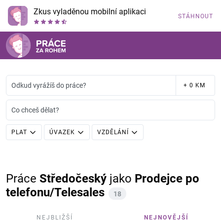
Zkus vyladěnou mobilní aplikaci
STÁHNOUT
Odkud vyrážíš do práce?
+ 0 KM
Co chceš dělat?
PLAT
ÚVAZEK
VZDĚLÁNÍ
Práce
Středočeský
jako
Prodejce po
telefonu/Telesales
18
NEJBLIŽŠÍ
NEJNOVĚJŠÍ