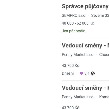
Správce půjčovny 
SEMPRO s.r.o.
·
Severní 33
48 000 - 52 000 Kč
Jen pár hodin
Vedoucí směny -
Penny Market s.r.o.
·
Choce
43 700 Kč
Dnešní
·
3.1
Vedoucí směny - 
Penny Market s.r.o.
·
Komen
43 700 Kč