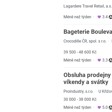
Lagardere Travel Retail, a.s.
Méně než týden
·
3.4
Bageterie Boulev
Crocodille ČR, spol. s r.o.
·
39 500 - 48 600 Kč
Méně než týden
·
3.3
Obsluha prodejny 
víkendy a svátky
Proindustry, s.r.o.
·
U Křižo
30 000 - 38 000 Kč
Méně než týden
·
5.0