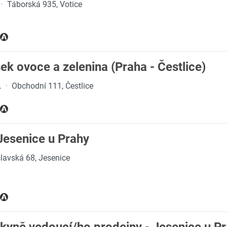
·
Táborská 935, Votice
ek ovoce a zelenina (Praha - Čestlice)
.
·
Obchodní 111, Čestlice
Jesenice u Prahy
lavská 68, Jesenice
kyně vedoucí/ho prodejny - Jesenice u P