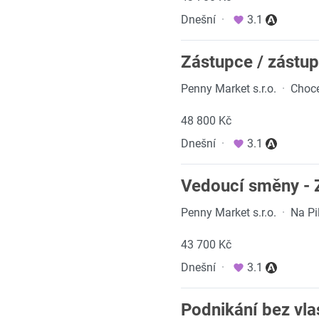
Dnešní
·
3.1
Zástupce / zástu
Penny Market s.r.o.
·
Choce
48 800 Kč
Dnešní
·
3.1
Vedoucí směny - 
Penny Market s.r.o.
·
Na Pi
43 700 Kč
Dnešní
·
3.1
Podnikání bez vla