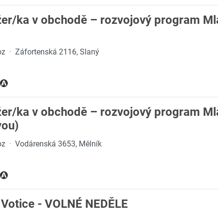
er/ka v obchodě – rozvojový program Mla
oz
·
Záfortenská 2116, Slaný
er/ka v obchodě – rozvojový program Mla
vou)
oz
·
Vodárenská 3653, Mělník
 Votice - VOLNÉ NEDĚLE