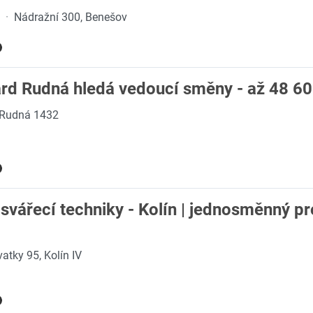
·
Nádražní 300, Benešov
ard Rudná hledá vedoucí směny - až 48 6
Rudná 1432
svářecí techniky - Kolín | jednosměnný pr
vatky 95, Kolín IV