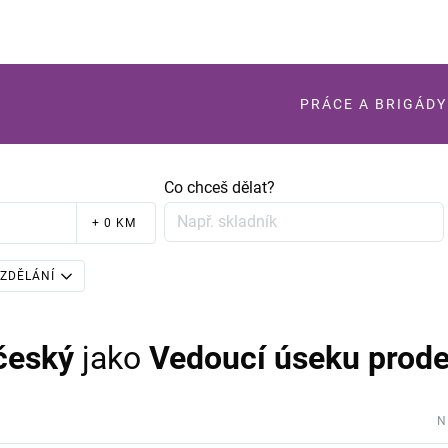
PRÁCE A BRIGÁDY
Co chceš dělat?
+ 0 KM
ZDĚLÁNÍ
český
jako
Vedoucí úseku prode
N