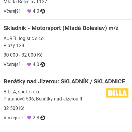
Mladá Boleslav I 127
Včerejší
·
4.0
Skladník - Motorsport (Mladá Boleslav) m/ž
AUREL logistic s.r.o.
Plazy 129
30 000 - 32 000 Kč
Včerejší
·
4.0
Benátky nad Jizerou: SKLADNÍK / SKLADNICE
BILLA, spol. s r. o.
Platanová 596, Benátky nad Jizerou II
32 500 Kč
Včerejší
·
2.8