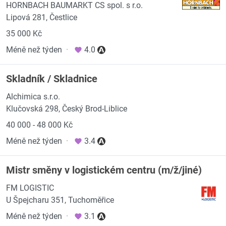
HORNBACH BAUMARKT CS spol. s r.o.
Lipová 281, Čestlice
35 000 Kč
Méně než týden
·
4.0
Skladník / Skladnice
Alchimica s.r.o.
Klučovská 298, Český Brod-Liblice
40 000 - 48 000 Kč
Méně než týden
·
3.4
Mistr směny v logistickém centru (m/ž/jiné)
FM LOGISTIC
U Špejcharu 351, Tuchoměřice
Méně než týden
·
3.1