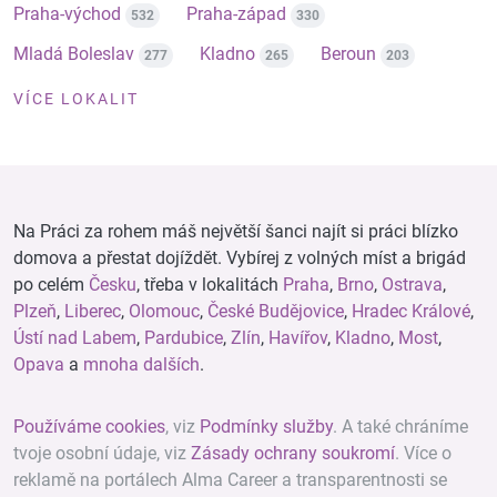
Praha-východ
Praha-západ
532
330
Mladá Boleslav
Kladno
Beroun
277
265
203
VÍCE LOKALIT
Na Práci za rohem máš největší šanci najít si práci blízko
domova a přestat dojíždět. Vybírej z volných míst a brigád
po celém
Česku
, třeba v lokalitách
Praha
,
Brno
,
Ostrava
,
Plzeň
,
Liberec
,
Olomouc
,
České Budějovice
,
Hradec Králové
,
Ústí nad Labem
,
Pardubice
,
Zlín
,
Havířov
,
Kladno
,
Most
,
Opava
a
mnoha dalších
.
Používáme cookies
, viz
Podmínky služby
. A také chráníme
tvoje osobní údaje, viz
Zásady ochrany soukromí
. Více o
reklamě na portálech Alma Career a transparentnosti se