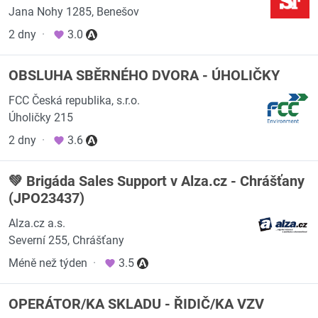
Jana Nohy 1285, Benešov
2 dny
·
3.0
OBSLUHA SBĚRNÉHO DVORA - ÚHOLIČKY
FCC Česká republika, s.r.o.
Úholičky 215
2 dny
·
3.6
💚 Brigáda Sales Support v Alza.cz - Chrášťany
(JPO23437)
Alza.cz a.s.
Severní 255, Chrášťany
Méně než týden
·
3.5
OPERÁTOR/KA SKLADU - ŘIDIČ/KA VZV