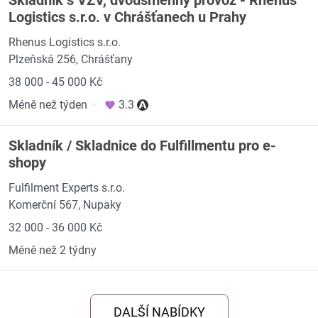
Skladník s VZV, dvousměnný provoz - Rhenus
Logistics s.r.o. v Chrášťanech u Prahy
Rhenus Logistics s.r.o.
Plzeňská 256, Chrášťany
38 000 - 45 000 Kč
Méně než týden
·
3.3
Skladník / Skladnice do Fulfillmentu pro e-
shopy
Fulfilment Experts s.r.o.
Komerční 567, Nupaky
32 000 - 36 000 Kč
Méně než 2 týdny
DALŠÍ NABÍDKY