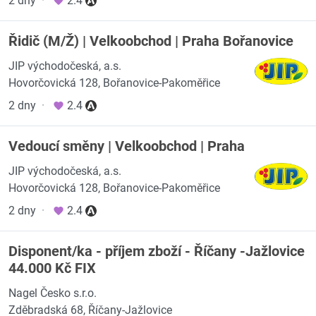
2 dny
·
2.4
Řidič (M/Ž) | Velkoobchod | Praha Bořanovice
JIP východočeská, a.s.
Hovorčovická 128, Bořanovice-Pakoměřice
2 dny
·
2.4
Vedoucí směny | Velkoobchod | Praha
JIP východočeská, a.s.
Hovorčovická 128, Bořanovice-Pakoměřice
2 dny
·
2.4
Disponent/ka - příjem zboží - Říčany -Jažlovice
44.000 Kč FIX
Nagel Česko s.r.o.
Zděbradská 68, Říčany-Jažlovice