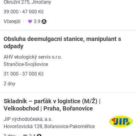
Okružní 275, Jinočany
39 000 - 47 000 Kč
Včerejší
·
3.9
Obsluha deemulgacni stanice, manipulant s
odpady
AHV ekologický servis s.r.o.
Strančice-Svojšovice
31 000 - 37 000 Kč
2 dny
Skladník – parťák v logistice (M/Ž) |
Velkoobchod | Praha, Bořanovice
JIP východočeská, a.s.
Hovorčovická 128, Bořanovice-Pakoměřice