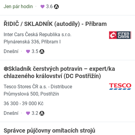
Jen pár hodin
·
3.6
ŘIDIČ / SKLADNÍK (autodíly) - Příbram
Inter Cars Česká Republika s.r.o.
Plynárenská 336, Příbram I
Dnešní
·
3.5
❄️Skladník čerstvých potravin – expert/ka
chlazeného království (DC Postřižín)
Tesco Stores ČR a.s. - Distribuce
Průmyslová 500, Postřižín
36 300 - 39 000 Kč
Dnešní
·
3.2
Správce půjčovny omítacích strojů