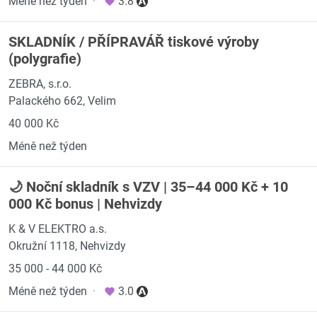
Méně než týden
·
3.8
SKLADNÍK / PŘÍPRAVÁŘ tiskové výroby
(polygrafie)
ZEBRA, s.r.o.
Palackého 662, Velim
40 000 Kč
Méně než týden
🌙 Noční skladník s VZV | 35–44 000 Kč + 10
000 Kč bonus | Nehvizdy
K & V ELEKTRO a.s.
Okružní 1118, Nehvizdy
35 000 - 44 000 Kč
Méně než týden
·
3.0