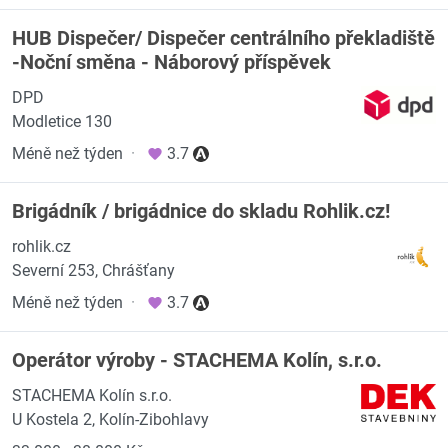
HUB Dispečer/ Dispečer centrálního překladiště
-Noční směna - Náborový příspěvek
DPD
Modletice 130
Méně než týden
·
3.7
Brigádník / brigádnice do skladu Rohlik.cz!
rohlik.cz
Severní 253, Chrášťany
Méně než týden
·
3.7
Operátor výroby - STACHEMA Kolín, s.r.o.
STACHEMA Kolín s.r.o.
U Kostela 2, Kolín-Zibohlavy