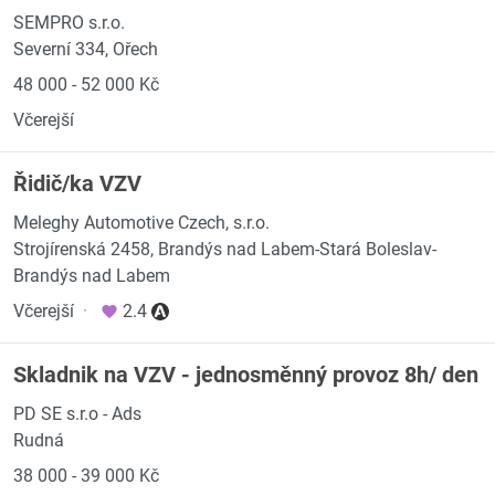
SEMPRO s.r.o.
Severní 334, Ořech
48 000 - 52 000 Kč
Včerejší
Řidič/ka VZV
Meleghy Automotive Czech, s.r.o.
Strojírenská 2458, Brandýs nad Labem-Stará Boleslav-
Brandýs nad Labem
Včerejší
·
2.4
Skladnik na VZV - jednosměnný provoz 8h/ den
PD SE s.r.o - Ads
Rudná
38 000 - 39 000 Kč