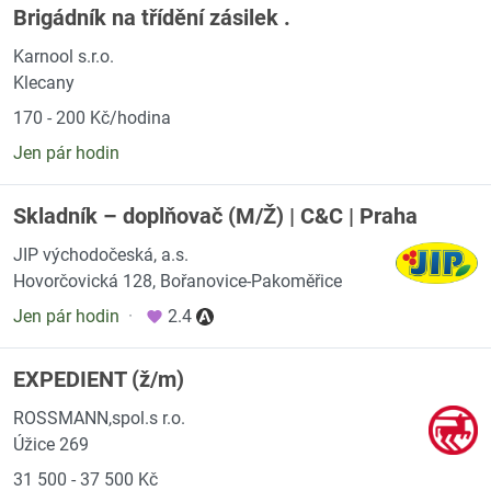
Brigádník na třídění zásilek .
Karnool s.r.o.
Klecany
170 - 200 Kč/hodina
Jen pár hodin
Skladník – doplňovač (M/Ž) | C&C | Praha
JIP východočeská, a.s.
Hovorčovická 128, Bořanovice-Pakoměřice
Jen pár hodin
·
2.4
EXPEDIENT (ž/m)
ROSSMANN,spol.s r.o.
Úžice 269
31 500 - 37 500 Kč