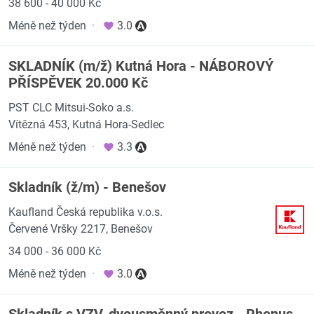
38 600 - 40 000 Kč
Méně než týden
·
3.0
SKLADNÍK (m/ž) Kutná Hora - NÁBOROVÝ
PŘÍSPĚVEK 20.000 Kč
PST CLC Mitsui-Soko a.s.
Vítězná 453, Kutná Hora-Sedlec
Méně než týden
·
3.3
Skladník (ž/m) - Benešov
Kaufland Česká republika v.o.s.
Červené Vršky 2217, Benešov
34 000 - 36 000 Kč
Méně než týden
·
3.0