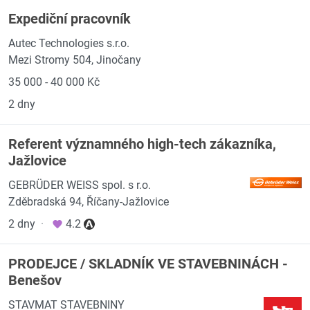
Expediční pracovník
Autec Technologies s.r.o.
Mezi Stromy 504, Jinočany
35 000 - 40 000 Kč
2 dny
Referent významného high-tech zákazníka,
Jažlovice
GEBRÜDER WEISS spol. s r.o.
Zděbradská 94, Říčany-Jažlovice
2 dny
·
4.2
PRODEJCE / SKLADNÍK VE STAVEBNINÁCH -
Benešov
STAVMAT STAVEBNINY