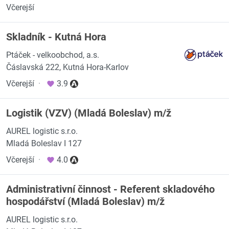
Včerejší
Skladník - Kutná Hora
Ptáček - velkoobchod, a.s.
Čáslavská 222, Kutná Hora-Karlov
Včerejší
·
3.9
Logistik (VZV) (Mladá Boleslav) m/ž
AUREL logistic s.r.o.
Mladá Boleslav I 127
Včerejší
·
4.0
Administrativní činnost - Referent skladového
hospodářství (Mladá Boleslav) m/ž
AUREL logistic s.r.o.