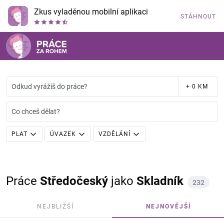
Zkus vyladěnou mobilní aplikaci
STÁHNOUT
Odkud vyrážíš do práce?
+ 0 KM
Co chceš dělat?
PLAT
ÚVAZEK
VZDĚLÁNÍ
Práce
Středočeský
jako
Skladník
232
NEJBLIŽŠÍ
NEJNOVĚJŠÍ