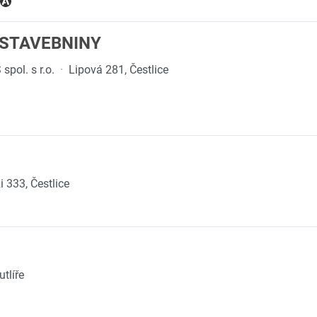
 STAVEBNINY
ol. s r.o.
·
Lipová 281, Čestlice
 333, Čestlice
tlíře