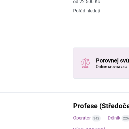
od 22 500 Kč
Pořád hledají
Porovnej svůj
Online srovnávač
Profese (Středoče
Operátor
Dělník
342
226