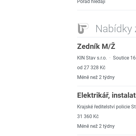
Pořád hledají
Nabídky 
Zedník M/Ž
KIN Stav s.r.o.
·
Soutice 16
od 27 328 Kč
Méně než 2 týdny
Elektrikář, instal
Krajské ředitelství policie 
31 360 Kč
Méně než 2 týdny