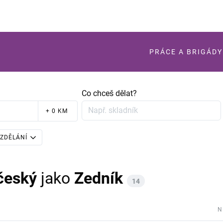
PRÁCE A BRIGÁDY
Co chceš dělat?
+ 0 KM
ZDĚLÁNÍ
český
jako
Zedník
14
N