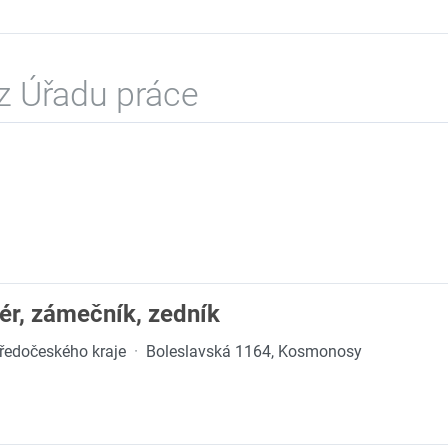
z Úřadu práce
atér, zámečník, zedník
Středočeského kraje
·
Boleslavská 1164, Kosmonosy