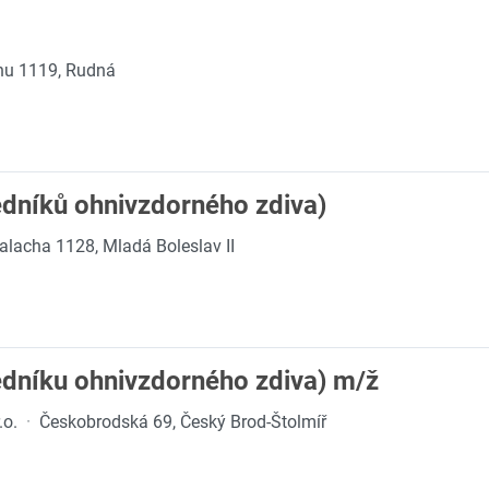
hu 1119, Rudná
edníků ohnivzdorného zdiva)
alacha 1128, Mladá Boleslav II
edníku ohnivzdorného zdiva) m/ž
.o.
·
Českobrodská 69, Český Brod-Štolmíř