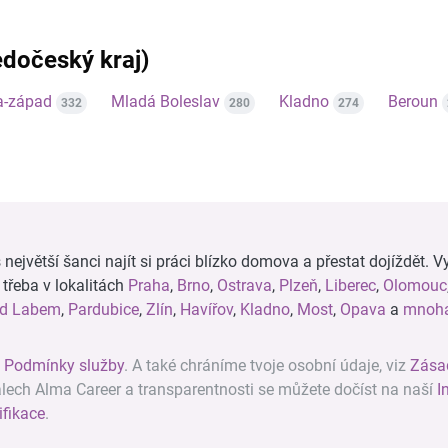
ředočeský kraj)
a-západ
Mladá Boleslav
Kladno
Beroun
332
280
274
ejvětší šanci najít si práci blízko domova a přestat dojíždět. Vy
, třeba v lokalitách
Praha
,
Brno
,
Ostrava
,
Plzeň
,
Liberec
,
Olomouc
ad Labem
,
Pardubice
,
Zlín
,
Havířov
,
Kladno
,
Most
,
Opava
a
mnoha
z
Podmínky služby
. A také chráníme tvoje osobní údaje, viz
Zása
álech Alma Career a transparentnosti se můžete dočíst na naší
I
ifikace
.