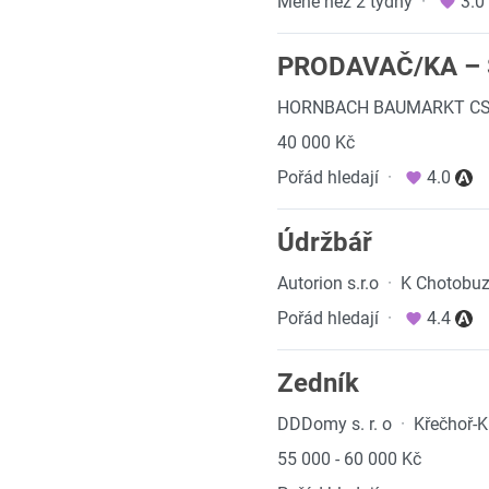
Méně než 2 týdny
·
3.0
PRODAVAČ/KA –
HORNBACH BAUMARKT CS sp
40 000 Kč
Pořád hledají
·
4.0
Údržbář
Autorion s.r.o
·
K Chotobuzi
Pořád hledají
·
4.4
Zedník
DDDomy s. r. o
·
Křečhoř-Ku
55 000 - 60 000 Kč