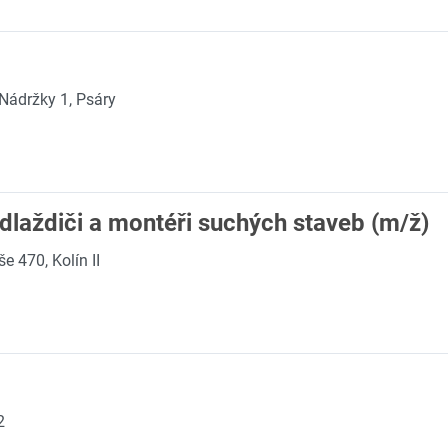
Nádržky 1, Psáry
 dlaždiči a montéři suchých staveb (m/ž)
e 470, Kolín II
2