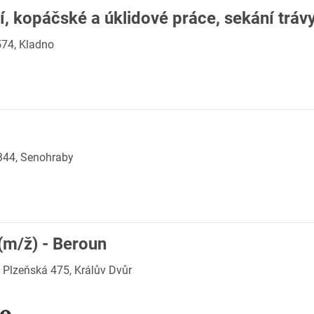
 kopáčské a úklidové práce, sekání tráv
574, Kladno
344, Senohraby
(m/ž) - Beroun
Plzeňská 475, Králův Dvůr