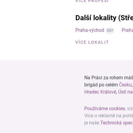
VÍCE PROFESÍ
Další lokality (St
Praha-východ
Prah
537
VÍCE LOKALIT
Na Práci za rohem máš n
brigád po celém
Česku
Hradec Králové
,
Ústí n
Používáme cookies
, vi
Více o reklamě na port
je naše
Technická spec