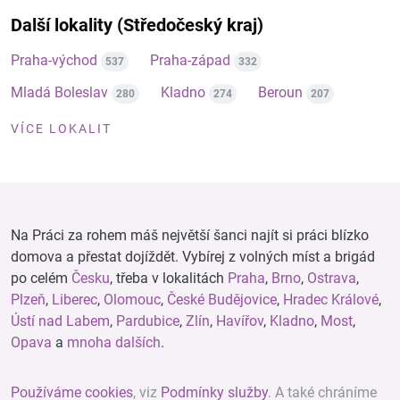
Další lokality (Středočeský kraj)
Praha-východ
Praha-západ
537
332
Mladá Boleslav
Kladno
Beroun
280
274
207
VÍCE LOKALIT
Na Práci za rohem máš největší šanci najít si práci blízko
domova a přestat dojíždět. Vybírej z volných míst a brigád
po celém
Česku
, třeba v lokalitách
Praha
,
Brno
,
Ostrava
,
Plzeň
,
Liberec
,
Olomouc
,
České Budějovice
,
Hradec Králové
,
Ústí nad Labem
,
Pardubice
,
Zlín
,
Havířov
,
Kladno
,
Most
,
Opava
a
mnoha dalších
.
Používáme cookies
, viz
Podmínky služby
. A také chráníme