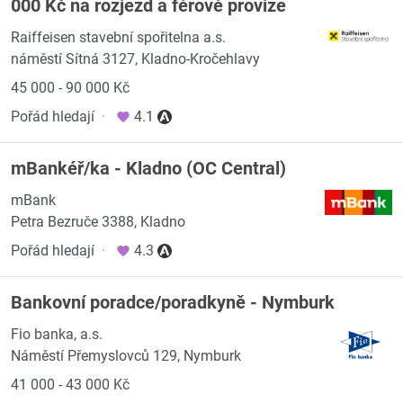
000 Kč na rozjezd a férové provize
Raiffeisen stavební spořitelna a.s.
náměstí Sítná 3127, Kladno-Kročehlavy
45 000 - 90 000 Kč
Pořád hledají
·
4.1
mBankéř/ka - Kladno (OC Central)
mBank
Petra Bezruče 3388, Kladno
Pořád hledají
·
4.3
Bankovní poradce/poradkyně - Nymburk
Fio banka, a.s.
Náměstí Přemyslovců 129, Nymburk
41 000 - 43 000 Kč