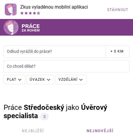
Zkus vyladěnou mobilní aplikaci
STÁHNOUT
Odkud vyrážíš do práce?
+ 0 KM
Co chceš dělat?
PLAT
ÚVAZEK
VZDĚLÁNÍ
Práce
Středočeský
jako
Úvěrový
specialista
5
NEJBLIŽŠÍ
NEJNOVĚJŠÍ