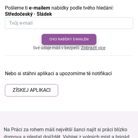
Pošleme ti
e-mailem
nabídky podle tvého hledání:
Středočeský · Sládek
CHCI NABÍDKY E-MAILEM
Své údaje máš v bezpečí.
Zobrazit více
Nebo si stáhni aplikaci a upozorníme tě notifikací
ZÍSKEJ APLIKACI
Na Práci za rohem máš největší šanci najít si práci blízko
domova a přestat dojíždět. Vybírej z volných míst a brigád