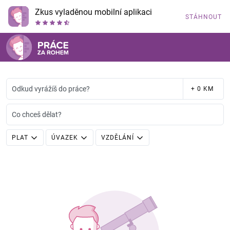
Zkus vyladěnou mobilní aplikaci
STÁHNOUT
Odkud vyrážíš do práce?
+ 0 KM
Co chceš dělat?
PLAT
ÚVAZEK
VZDĚLÁNÍ