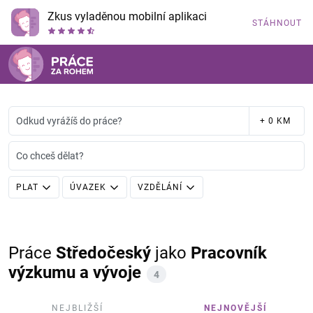
Zkus vyladěnou mobilní aplikaci
STÁHNOUT
Odkud vyrážíš do práce?
+ 0 KM
Co chceš dělat?
PLAT
ÚVAZEK
VZDĚLÁNÍ
Práce
Středočeský
jako
Pracovník
výzkumu a vývoje
4
NEJBLIŽŠÍ
NEJNOVĚJŠÍ