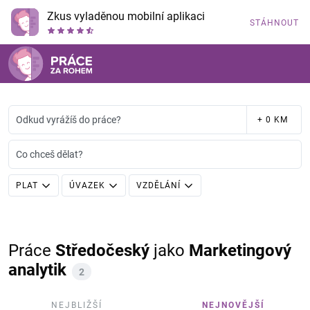
Zkus vyladěnou mobilní aplikaci
STÁHNOUT
Odkud vyrážíš do práce?
+ 0 KM
Co chceš dělat?
PLAT
ÚVAZEK
VZDĚLÁNÍ
Práce
Středočeský
jako
Marketingový
analytik
2
NEJBLIŽŠÍ
NEJNOVĚJŠÍ