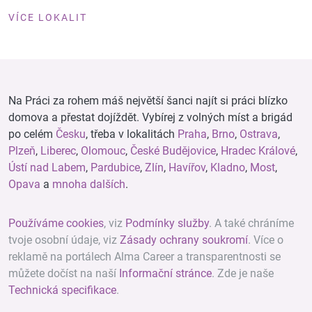
VÍCE LOKALIT
Na Práci za rohem máš největší šanci najít si práci blízko
domova a přestat dojíždět. Vybírej z volných míst a brigád
po celém
Česku
, třeba v lokalitách
Praha
,
Brno
,
Ostrava
,
Plzeň
,
Liberec
,
Olomouc
,
České Budějovice
,
Hradec Králové
,
Ústí nad Labem
,
Pardubice
,
Zlín
,
Havířov
,
Kladno
,
Most
,
Opava
a
mnoha dalších
.
Používáme cookies
, viz
Podmínky služby
. A také chráníme
tvoje osobní údaje, viz
Zásady ochrany soukromí
. Více o
reklamě na portálech Alma Career a transparentnosti se
můžete dočíst na naší
Informační stránce
. Zde je naše
Technická specifikace
.