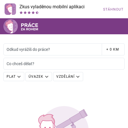
Zkus vyladěnou mobilní aplikaci
STÁHNOUT
Odkud vyrážíš do práce?
+ 0 KM
Co chceš dělat?
PLAT
ÚVAZEK
VZDĚLÁNÍ