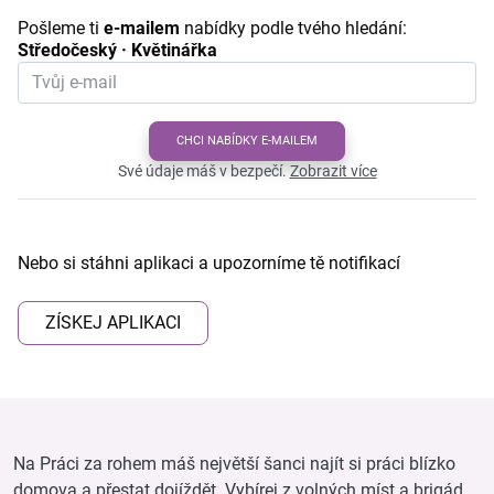
Pošleme ti
e-mailem
nabídky podle tvého hledání:
Středočeský · Květinářka
CHCI NABÍDKY E-MAILEM
Své údaje máš v bezpečí.
Zobrazit více
Nebo si stáhni aplikaci a upozorníme tě notifikací
ZÍSKEJ APLIKACI
Na Práci za rohem máš největší šanci najít si práci blízko
domova a přestat dojíždět. Vybírej z volných míst a brigád