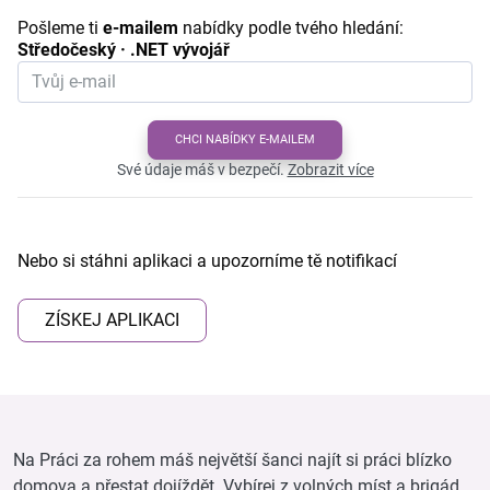
Pošleme ti
e-mailem
nabídky podle tvého hledání:
Středočeský · .NET vývojář
CHCI NABÍDKY E-MAILEM
Své údaje máš v bezpečí.
Zobrazit více
Nebo si stáhni aplikaci a upozorníme tě notifikací
ZÍSKEJ APLIKACI
Na Práci za rohem máš největší šanci najít si práci blízko
domova a přestat dojíždět. Vybírej z volných míst a brigád