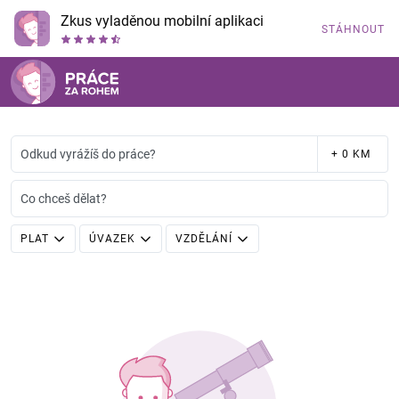
Zkus vyladěnou mobilní aplikaci
STÁHNOUT
Odkud vyrážíš do práce?
+ 0 KM
Co chceš dělat?
PLAT
ÚVAZEK
VZDĚLÁNÍ