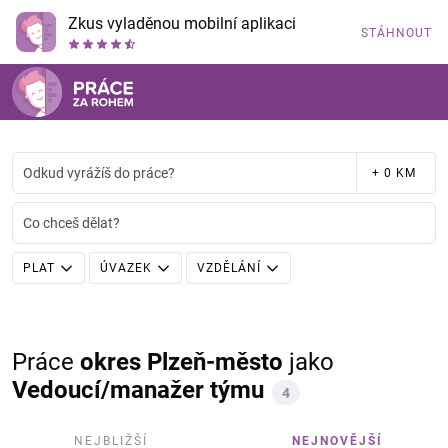
Zkus vyladěnou mobilní aplikaci
STÁHNOUT
Odkud vyrážíš do práce?
+ 0 KM
Co chceš dělat?
PLAT
ÚVAZEK
VZDĚLÁNÍ
Práce
okres Plzeň-město
jako
Vedoucí/manažer týmu
4
NEJBLIŽŠÍ
NEJNOVĚJŠÍ