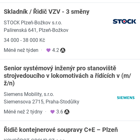
Skladník / Řidič VZV - 3 směny
STOCK Plzeň-Božkov s.r.o.
Palírenská 641, Plzeň-Božkov
34 000 - 38 000 Kč
Méně než týden
·
4.2
Senior systémový inženýr pro stanoviště
strojvedoucího v lokomotivách a řídících v (m/
ž/n)
Siemens Mobility, s.r.o.
Siemensova 2715, Praha-Stodůlky
Méně než 2 týdny
·
3.6
Řidič kontejnerové soupravy C+E – Plzeň