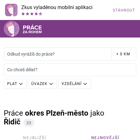
Zkus vyladěnou mobilní aplikaci
STÁHNOUT
Odkud vyrážíš do práce?
+ 0 KM
Co chceš dělat?
PLAT
ÚVAZEK
VZDĚLÁNÍ
Práce
okres Plzeň-město
jako
Řidič
33
NEJBLIŽŠÍ
NEJNOVĚJŠÍ