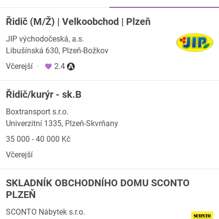
Řidič (M/Ž) | Velkoobchod | Plzeň
JIP východočeská, a.s.
Libušínská 630, Plzeň-Božkov
Včerejší
·
2.4
Řidič/kurýr - sk.B
Boxtransport s.r.o.
Univerzitní 1335, Plzeň-Skvrňany
35 000 - 40 000 Kč
Včerejší
SKLADNÍK OBCHODNÍHO DOMU SCONTO
PLZEŇ
SCONTO Nábytek s.r.o.