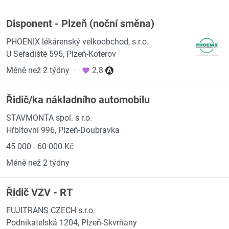
Disponent - Plzeň (noční směna)
PHOENIX lékárenský velkoobchod, s.r.o.
U Seřadiště 595, Plzeň-Koterov
Méně než 2 týdny
·
2.8
Řidič/ka nákladního automobilu
STAVMONTA spol. s r.o.
Hřbitovní 996, Plzeň-Doubravka
45 000 - 60 000 Kč
Méně než 2 týdny
Řidič VZV - RT
FUJITRANS CZECH s.r.o.
Podnikatelská 1204, Plzeň-Skvrňany