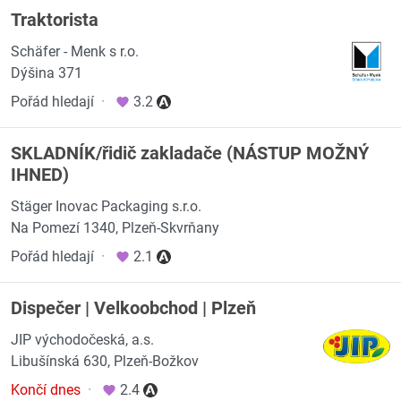
Traktorista
Schäfer - Menk s r.o.
Dýšina 371
Pořád hledají
·
3.2
SKLADNÍK/řidič zakladače (NÁSTUP MOŽNÝ
IHNED)
Stäger Inovac Packaging s.r.o.
Na Pomezí 1340, Plzeň-Skvrňany
Pořád hledají
·
2.1
Dispečer | Velkoobchod | Plzeň
JIP východočeská, a.s.
Libušínská 630, Plzeň-Božkov
Končí dnes
·
2.4