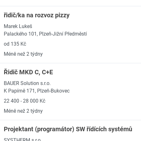
řidič/ka na rozvoz pizzy
Marek Lukeš
Palackého 101, Plzeň-Jižní Předměstí
od 135 Kč
Méně než 2 týdny
Řidič MKD C, C+E
BAUER Solution s.r.o.
K Papírně 171, Plzeň-Bukovec
22 400 - 28 000 Kč
Méně než 2 týdny
Projektant (programátor) SW řídících systémů
SYSTHERM s.r.o.