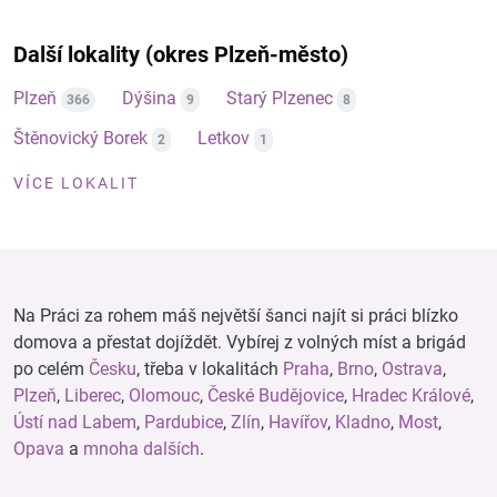
Další lokality (okres Plzeň-město)
Plzeň
Dýšina
Starý Plzenec
366
9
8
Štěnovický Borek
Letkov
2
1
VÍCE LOKALIT
Na Práci za rohem máš největší šanci najít si práci blízko
domova a přestat dojíždět. Vybírej z volných míst a brigád
po celém
Česku
, třeba v lokalitách
Praha
,
Brno
,
Ostrava
,
Plzeň
,
Liberec
,
Olomouc
,
České Budějovice
,
Hradec Králové
,
Ústí nad Labem
,
Pardubice
,
Zlín
,
Havířov
,
Kladno
,
Most
,
Opava
a
mnoha dalších
.