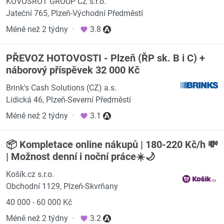
KOVOŠROT GROUP CZ s.r.o.
Jateční 765, Plzeň-Východní Předměstí
Méně než 2 týdny
·
3.8
PŘEVOZ HOTOVOSTI - Plzeň (ŘP sk. B i C) +
náborový příspěvek 32 000 Kč
Brink's Cash Solutions (CZ) a.s.
Lidická 46, Plzeň-Severní Předměstí
Méně než 2 týdny
·
3.1
📦 Kompletace online nákupů | 180-220 Kč/h 💸
| Možnost denní i noční práce☀️🌙
Košík.cz s.r.o.
Obchodní 1129, Plzeň-Skvrňany
40 000 - 60 000 Kč
Méně než 2 týdny
·
3.2