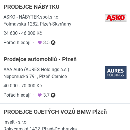
PRODEJCE NÁBYTKU
ASKO - NÁBYTEK,spol.s r.o.
Folmavská 1282, Plzeň-Skvrňany
24 600 - 46 000 Kč
Pořád hledají
·
3.5
Prodejce automobilů - Plzeň
AAA Auto (AURES Holdings a.s.)
Nepomucká 791, Plzeň-Černice
40 000 - 70 000 Kč
Pořád hledají
·
3.7
PRODEJCE OJETÝCH VOZŮ BMW Plzeň
invelt - s.r.o.
Rokycanská 1422, Plzeň-Doubravka