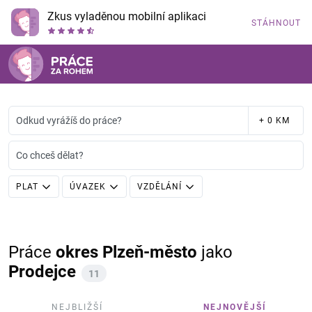
Zkus vyladěnou mobilní aplikaci
STÁHNOUT
Odkud vyrážíš do práce?
+ 0 KM
Co chceš dělat?
PLAT
ÚVAZEK
VZDĚLÁNÍ
Práce
okres Plzeň-město
jako
Prodejce
11
NEJBLIŽŠÍ
NEJNOVĚJŠÍ