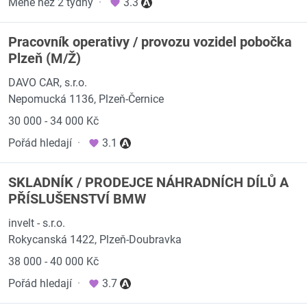
Méně než 2 týdny
·
3.3
Pracovník operativy / provozu vozidel pobočka
Plzeň (M/Ž)
DAVO CAR, s.r.o.
Nepomucká 1136, Plzeň-Černice
30 000 - 34 000 Kč
Pořád hledají
·
3.1
SKLADNÍK / PRODEJCE NÁHRADNÍCH DÍLŮ A
PŘÍSLUŠENSTVÍ BMW
invelt - s.r.o.
Rokycanská 1422, Plzeň-Doubravka
38 000 - 40 000 Kč
Pořád hledají
·
3.7