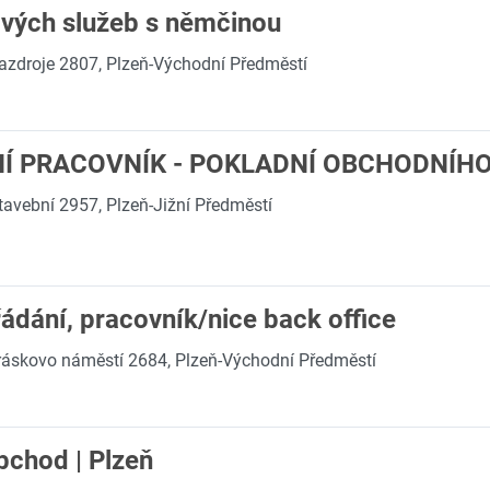
vých služeb s němčinou
azdroje 2807, Plzeň-Východní Předměstí
NÍ PRACOVNÍK - POKLADNÍ OBCHODNÍH
tavební 2957, Plzeň-Jižní Předměstí
ádání, pracovník/nice back office
ráskovo náměstí 2684, Plzeň-Východní Předměstí
bchod | Plzeň