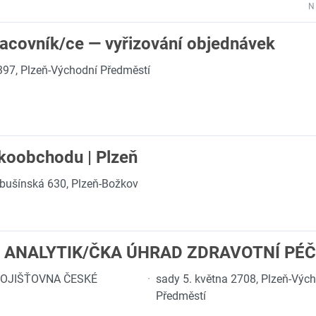
N
racovník/ce — vyřizování objednávek
97, Plzeň-Východní Předměstí
lkoobchodu | Plzeň
ibušínská 630, Plzeň-Božkov
, ANALYTIK/ČKA ÚHRAD ZDRAVOTNÍ PÉ
OJIŠŤOVNA ČESKÉ
·
sady 5. května 2708, Plzeň-Výc
Předměstí