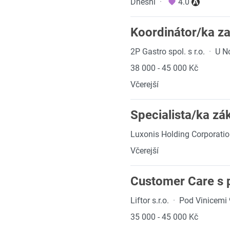
Dnešní
·
4.0
Koordinátor/ka za
2P Gastro spol. s r.o.
·
U N
38 000 - 45 000 Kč
Včerejší
Specialista/ka z
Luxonis Holding Corporati
Včerejší
Customer Care s 
Liftor s.r.o.
·
Pod Vinicemi 
35 000 - 45 000 Kč