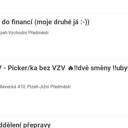
do financí (moje druhé já :-))
lzeň-Východní Předměstí
 - Picker/ka bez VZV 🔥‼️dvě směny ‼️ubyt
levecká 410, Plzeň-Jižní Předměstí
ddělení přepravy