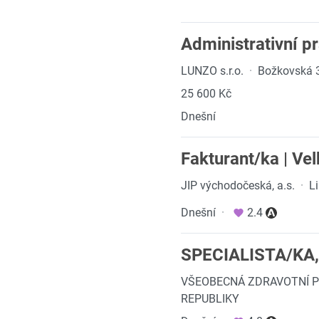
Administrativní p
LUNZO s.r.o.
·
Božkovská 3
25 600 Kč
Dnešní
Fakturant/ka | Ve
JIP východočeská, a.s.
·
L
Dnešní
·
2.4
SPECIALISTA/KA
VŠEOBECNÁ ZDRAVOTNÍ P
REPUBLIKY