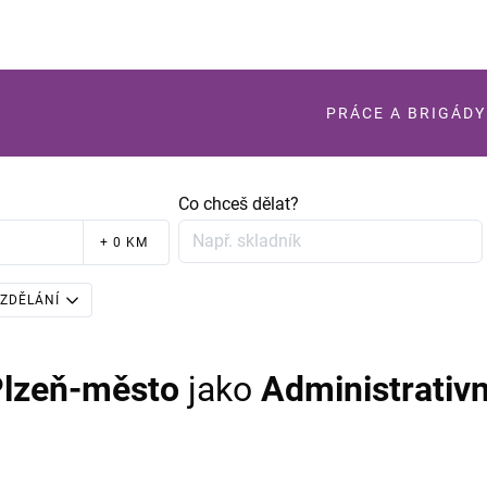
PRÁCE A BRIGÁDY
Co chceš dělat?
+ 0 KM
ZDĚLÁNÍ
Plzeň-město
jako
Administrativn