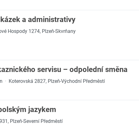
kázek a administrativy
ové Hospody 1274, Plzeň-Skvrňany
ákaznického servisu – odpolední směna
on
·
Koterovská 2827, Plzeň-Východní Předměstí
polským jazykem
931, Plzeň-Severní Předměstí