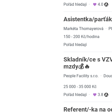
Pořád hledají
·
4.0
Asistentka/parťák 
Markéta Thomayerová
·
P
150 - 200 Kč/hodina
Pořád hledají
Skladník/ce s VZV
mzdy💰🔥
People Facility s.r.o.
·
Doud
25 000 - 35 000 Kč
Pořád hledají
·
3.8
Referent/-ka na o