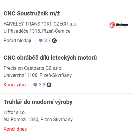
CNC Soustružník m/ž
FAIVELEY TRANSPORT CZECH a.s.
U Přivaděče 1315, Plzeň-Černice
Pořád hledají
·
3.7
CNC obráběč dílů leteckých motorů
Precision Castparts CZ s.r.o.
Univerzitní 1106, Plzeň-Skvrňany
Končí zítra
·
3.3
Truhlář do moderní výroby
Liftor s.r.o.
Na Pomezí 1340, Plzeň-Skvrňany
Končí dnes