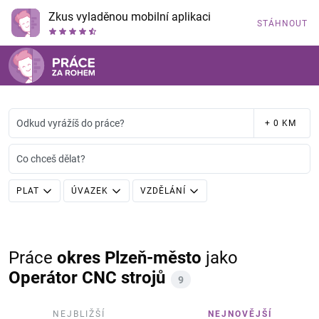
Zkus vyladěnou mobilní aplikaci
STÁHNOUT
Odkud vyrážíš do práce?
+ 0 KM
Co chceš dělat?
PLAT
ÚVAZEK
VZDĚLÁNÍ
Práce
okres Plzeň-město
jako
Operátor CNC strojů
9
NEJBLIŽŠÍ
NEJNOVĚJŠÍ