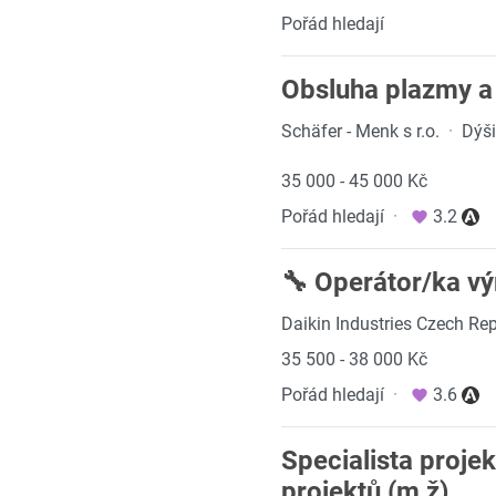
Pořád hledají
Obsluha plazmy a
Schäfer - Menk s r.o.
·
Dýš
35 000 - 45 000 Kč
Pořád hledají
·
3.2
🔧 Operátor/ka v
Daikin Industries Czech Repu
35 500 - 38 000 Kč
Pořád hledají
·
3.6
Specialista proje
projektů (m,ž)