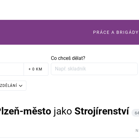
PRÁCE A BRIGÁDY
Co chceš dělat?
+ 0 KM
ZDĚLÁNÍ
Plzeň-město
jako
Strojírenství
6
N