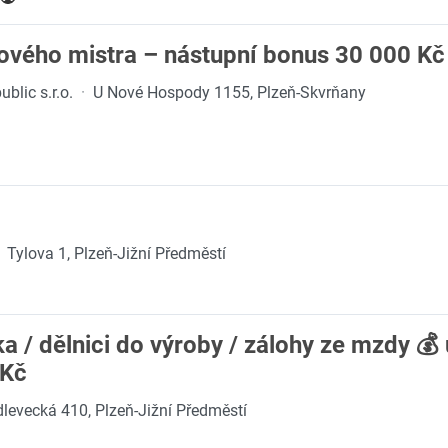
vého mistra – nástupní bonus 30 000 Kč
blic s.r.o.
·
U Nové Hospody 1155, Plzeň-Skvrňany
Tylova 1, Plzeň-Jižní Předměstí
a / dělnici do výroby / zálohy ze mzdy 💰
 Kč
levecká 410, Plzeň-Jižní Předměstí