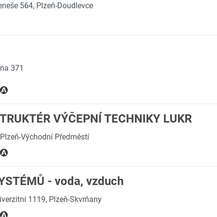
eneše 564, Plzeň-Doudlevce
ina 371
TRUKTÉR VÝČEPNÍ TECHNIKY LUKR
 Plzeň-Východní Předměstí
STÉMŮ - voda, vzduch
iverzitní 1119, Plzeň-Skvrňany