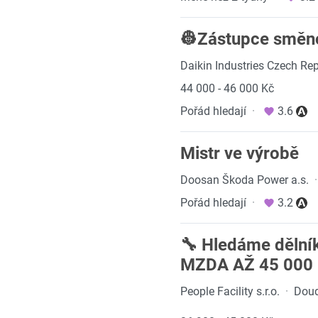
👷Zástupce směno
Daikin Industries Czech Repu
44 000 - 46 000 Kč
Pořád hledají
·
3.6
Mistr ve výrobě
Doosan Škoda Power a.s.
·
Pořád hledají
·
3.2
🔧 Hledáme dělník
MZDA AŽ 45 000
People Facility s.r.o.
·
Doud