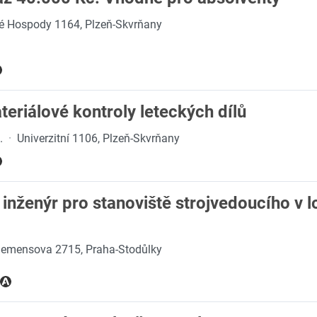
é Hospody 1164, Plzeň-Skvrňany
riálové kontroly leteckých dílů
.
·
Univerzitní 1106, Plzeň-Skvrňany
inženýr pro stanoviště strojvedoucího v 
iemensova 2715, Praha-Stodůlky