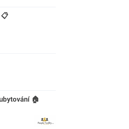
 📋
 ubytování 🏠