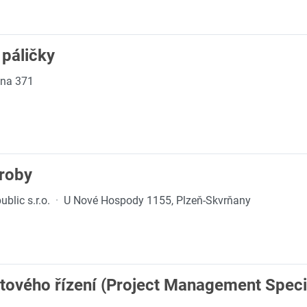
 páličky
ina 371
ýroby
blic s.r.o.
·
U Nové Hospody 1155, Plzeň-Skvrňany
ktového řízení (Project Management Speci