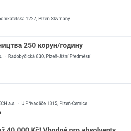
dnikatelská 1227, Plzeň-Skvrňany
ицтва 250 корун/годину
o.
·
Radobyčická 830, Plzeň-Jižní Předměstí
CH a.s.
·
U Přivaděče 1315, Plzeň-Černice
až 40.000 Kč! Vhodné pro absolventy