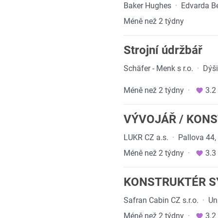
Baker Hughes
·
Edvarda B
Méně než 2 týdny
Strojní údržbář
Schäfer - Menk s r.o.
·
Dýš
Méně než 2 týdny
·
3.2
VÝVOJÁŘ / KONS
LUKR CZ a.s.
·
Pallova 44,
Méně než 2 týdny
·
3.3
KONSTRUKTÉR SY
Safran Cabin CZ s.r.o.
·
Un
Méně než 2 týdny
·
3.2