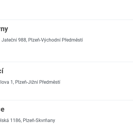
vny
Jateční 988, Plzeň-Východní Předměstí
í
lova 1, Plzeň-Jižní Předměstí
ce
lská 1186, Plzeň-Skvrňany