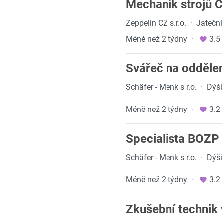
Mechanik strojů CA
Zeppelin CZ s.r.o.
·
Jateční
Méně než 2 týdny
·
3.5
Svářeč na odděle
Schäfer - Menk s r.o.
·
Dýš
Méně než 2 týdny
·
3.2
Specialista BOZP
Schäfer - Menk s r.o.
·
Dýš
Méně než 2 týdny
·
3.2
Zkušební technik 