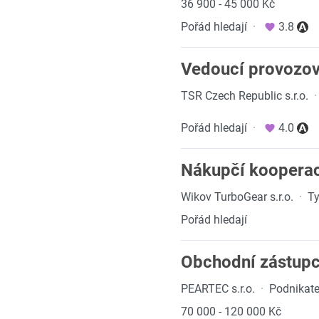
36 900 - 45 000 Kč
Pořád hledají
·
3.8
Vedoucí provozo
TSR Czech Republic s.r.o.
·
Pořád hledají
·
4.0
Nákupčí kooperac
Wikov TurboGear s.r.o.
·
Ty
Pořád hledají
Obchodní zástup
PEARTEC s.r.o.
·
Podnikate
70 000 - 120 000 Kč