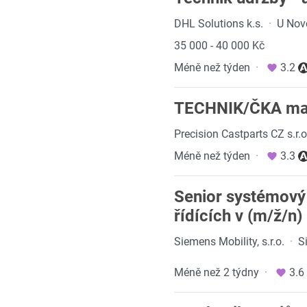
DHL Solutions k.s.
·
U Nov
35 000 - 40 000 Kč
Méně než týden
·
3.2
TECHNIK/ČKA mate
Precision Castparts CZ s.r.o
Méně než týden
·
3.3
Senior systémový 
řídících v (m/ž/n)
Siemens Mobility, s.r.o.
·
S
Méně než 2 týdny
·
3.6