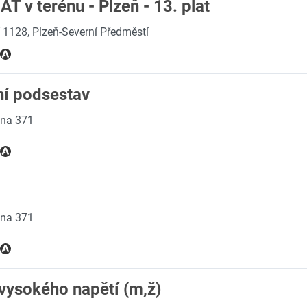
T v terénu - Plzeň - 13. plat
 1128, Plzeň-Severní Předměstí
ní podsestav
ina 371
ina 371
vysokého napětí (m,ž)