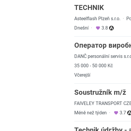
TECHNIK
Asteelflash Plzeň s.r.o.
·
Po
Dnešní
·
3.8
Оператор виробн
DANČ personální servis s.r.
35 000 - 50 000 Kč
Včerejší
Soustružník m/ž
FAIVELEY TRANSPORT CZE
Méně než týden
·
3.7
Technik údržby - 