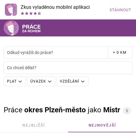
Zkus vyladěnou mobilní aplikaci
STÁHNOUT
Odkud vyrážíš do práce?
+ 0 KM
Co chceš dělat?
PLAT
ÚVAZEK
VZDĚLÁNÍ
Práce
okres Plzeň-město
jako
Mistr
5
NEJBLIŽŠÍ
NEJNOVĚJŠÍ