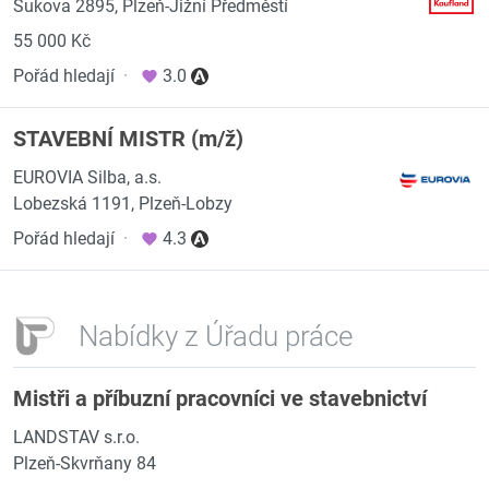
Sukova 2895, Plzeň-Jižní Předměstí
55 000 Kč
Pořád hledají
·
3.0
STAVEBNÍ MISTR (m/ž)
EUROVIA Silba, a.s.
Lobezská 1191, Plzeň-Lobzy
Pořád hledají
·
4.3
Nabídky z Úřadu práce
Mistři a příbuzní pracovníci ve stavebnictví
LANDSTAV s.r.o.
Plzeň-Skvrňany 84