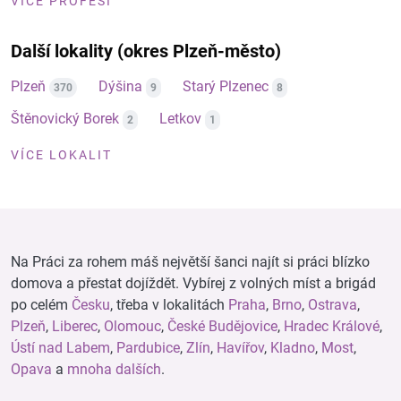
VÍCE PROFESÍ
Další lokality (okres Plzeň-město)
Plzeň
Dýšina
Starý Plzenec
370
9
8
Štěnovický Borek
Letkov
2
1
VÍCE LOKALIT
Na Práci za rohem máš největší šanci najít si práci blízko
domova a přestat dojíždět. Vybírej z volných míst a brigád
po celém
Česku
, třeba v lokalitách
Praha
,
Brno
,
Ostrava
,
Plzeň
,
Liberec
,
Olomouc
,
České Budějovice
,
Hradec Králové
,
Ústí nad Labem
,
Pardubice
,
Zlín
,
Havířov
,
Kladno
,
Most
,
Opava
a
mnoha dalších
.