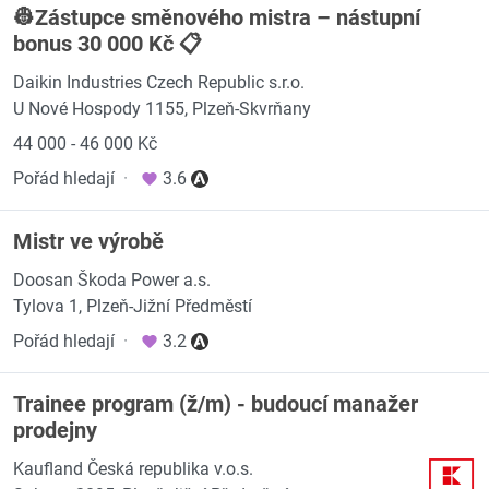
👷Zástupce směnového mistra – nástupní
bonus 30 000 Kč 📋
Daikin Industries Czech Republic s.r.o.
U Nové Hospody 1155, Plzeň-Skvrňany
44 000 - 46 000 Kč
Pořád hledají
·
3.6
Mistr ve výrobě
Doosan Škoda Power a.s.
Tylova 1, Plzeň-Jižní Předměstí
Pořád hledají
·
3.2
Trainee program (ž/m) - budoucí manažer
prodejny
Kaufland Česká republika v.o.s.