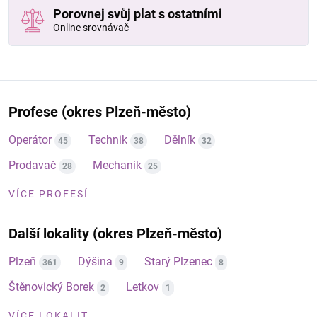
Porovnej svůj plat s ostatními
Online srovnávač
Profese (okres Plzeň-město)
Operátor
Technik
Dělník
45
38
32
Prodavač
Mechanik
28
25
VÍCE PROFESÍ
Další lokality (okres Plzeň-město)
Plzeň
Dýšina
Starý Plzenec
361
9
8
Štěnovický Borek
Letkov
2
1
VÍCE LOKALIT