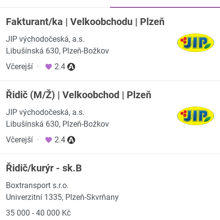
Fakturant/ka | Velkoobchodu | Plzeň
JIP východočeská, a.s.
Libušínská 630, Plzeň-Božkov
Včerejší
·
2.4
Řidič (M/Ž) | Velkoobchod | Plzeň
JIP východočeská, a.s.
Libušínská 630, Plzeň-Božkov
Včerejší
·
2.4
Řidič/kurýr - sk.B
Boxtransport s.r.o.
Univerzitní 1335, Plzeň-Skvrňany
35 000 - 40 000 Kč