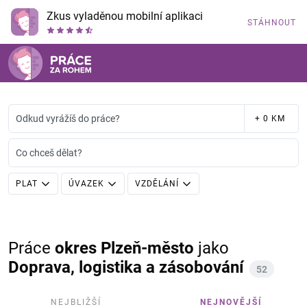
Zkus vyladěnou mobilní aplikaci
STÁHNOUT
Odkud vyrážíš do práce?
+ 0 KM
Co chceš dělat?
PLAT
ÚVAZEK
VZDĚLÁNÍ
Práce
okres Plzeň-město
jako
Doprava, logistika a zásobování
52
NEJBLIŽŠÍ
NEJNOVĚJŠÍ