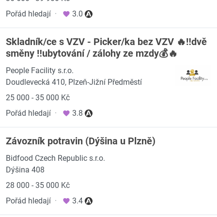
Pořád hledají
·
3.0
Skladník/ce s VZV - Picker/ka bez VZV 🔥‼️dvě
směny ‼️ubytování / zálohy ze mzdy💰🔥
People Facility s.r.o.
Doudlevecká 410, Plzeň-Jižní Předměstí
25 000 - 35 000 Kč
Pořád hledají
·
3.8
Závozník potravin (Dýšina u Plzně)
Bidfood Czech Republic s.r.o.
Dýšina 408
28 000 - 35 000 Kč
Pořád hledají
·
3.4