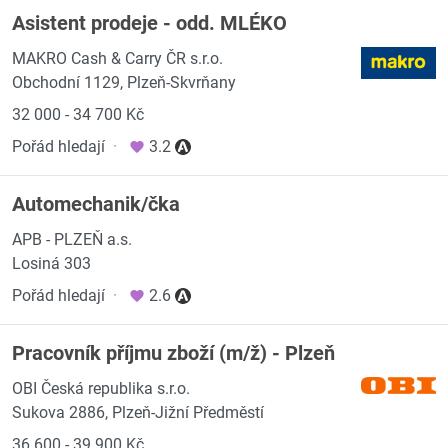
Asistent prodeje - odd. MLÉKO
MAKRO Cash & Carry ČR s.r.o.
Obchodní 1129, Plzeň-Skvrňany
32 000 - 34 700 Kč
Pořád hledají
·
3.2
Automechanik/čka
APB - PLZEŇ a.s.
Losiná 303
Pořád hledají
·
2.6
Pracovník příjmu zboží (m/ž) - Plzeň
OBI Česká republika s.r.o.
Sukova 2886, Plzeň-Jižní Předměstí
36 600 - 39 900 Kč