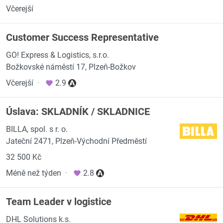
Včerejší
Customer Success Representative
GO! Express & Logistics, s.r.o.
Božkovské náměstí 17, Plzeň-Božkov
Včerejší
·
2.9
Úslava: SKLADNÍK / SKLADNICE
BILLA, spol. s r. o.
Jateční 2471, Plzeň-Východní Předměstí
32 500 Kč
Méně než týden
·
2.8
Team Leader v logistice
DHL Solutions k.s.