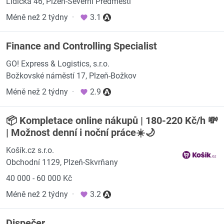
Lidická 46, Plzeň-Severní Předměstí
Méně než 2 týdny
·
3.1
Finance and Controlling Specialist
GO! Express & Logistics, s.r.o.
Božkovské náměstí 17, Plzeň-Božkov
Méně než 2 týdny
·
2.9
📦 Kompletace online nákupů | 180-220 Kč/h 💸
| Možnost denní i noční práce☀️🌙
Košík.cz s.r.o.
Obchodní 1129, Plzeň-Skvrňany
40 000 - 60 000 Kč
Méně než 2 týdny
·
3.2
Dispečer