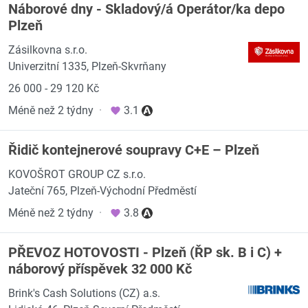
Náborové dny - Skladový/á Operátor/ka depo
Plzeň
Zásilkovna s.r.o.
Univerzitní 1335, Plzeň-Skvrňany
26 000 - 29 120 Kč
Méně než 2 týdny
·
3.1
Řidič kontejnerové soupravy C+E – Plzeň
KOVOŠROT GROUP CZ s.r.o.
Jateční 765, Plzeň-Východní Předměstí
Méně než 2 týdny
·
3.8
PŘEVOZ HOTOVOSTI - Plzeň (ŘP sk. B i C) +
náborový příspěvek 32 000 Kč
Brink's Cash Solutions (CZ) a.s.