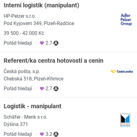
Interní logistik (manipulant)
HP-Pelzer s.r.o.
Pod Kyjovem 349, Plzeň-Radčice
39 500 - 42 000 Kč
Pořád hledají
·
2.7
Referent/ka centra hotovosti a cenin
Česká pošta, s.p.
Chebská 518, Plzeň-Křimice
Pořád hledají
·
2.7
Logistik - manipulant
Schäfer - Menk s r.o.
Dýšina 371
Pořád hledají
·
3.2