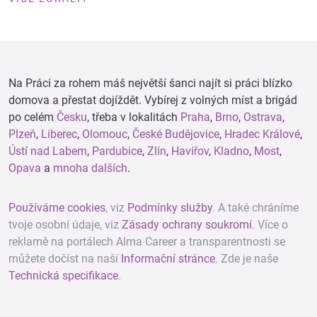
Na Práci za rohem máš největší šanci najít si práci blízko
domova a přestat dojíždět. Vybírej z volných míst a brigád
po celém
Česku
, třeba v lokalitách
Praha
,
Brno
,
Ostrava
,
Plzeň
,
Liberec
,
Olomouc
,
České Budějovice
,
Hradec Králové
,
Ústí nad Labem
,
Pardubice
,
Zlín
,
Havířov
,
Kladno
,
Most
,
Opava
a
mnoha dalších
.
Používáme cookies
, viz
Podmínky služby
. A také chráníme
tvoje osobní údaje, viz
Zásady ochrany soukromí
. Více o
reklamě na portálech Alma Career a transparentnosti se
můžete dočíst na naší
Informační stránce
. Zde je naše
Technická specifikace
.