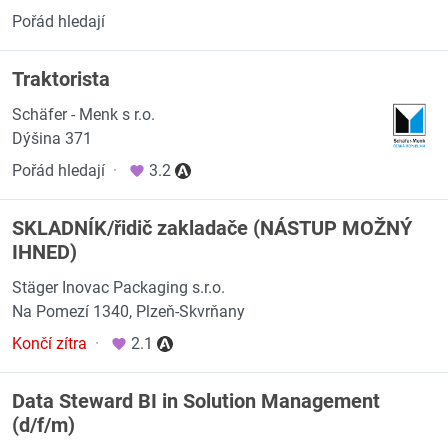
Pořád hledají
Traktorista
Schäfer - Menk s r.o.
Dýšina 371
Pořád hledají
·
3.2
SKLADNÍK/řidič zakladače (NÁSTUP MOŽNÝ
IHNED)
Stäger Inovac Packaging s.r.o.
Na Pomezí 1340, Plzeň-Skvrňany
Končí zítra
·
2.1
Data Steward BI in Solution Management
(d/f/m)