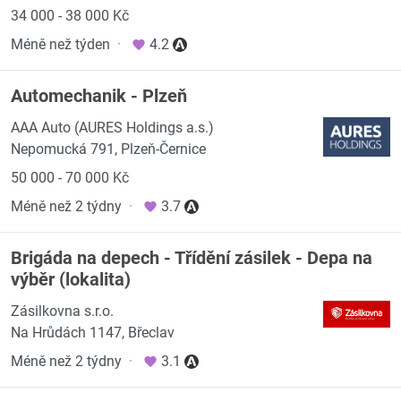
34 000 - 38 000 Kč
Méně než týden
·
4.2
Automechanik - Plzeň
AAA Auto (AURES Holdings a.s.)
Nepomucká 791, Plzeň-Černice
50 000 - 70 000 Kč
Méně než 2 týdny
·
3.7
Brigáda na depech - Třídění zásilek - Depa na
výběr (lokalita)
Zásilkovna s.r.o.
Na Hrůdách 1147, Břeclav
Méně než 2 týdny
·
3.1