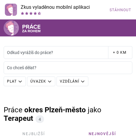
Zkus vyladěnou mobilní aplikaci
STÁHNOUT
Odkud vyrážíš do práce?
+ 0 KM
Co chceš dělat?
PLAT
ÚVAZEK
VZDĚLÁNÍ
Práce
okres Plzeň-město
jako
Terapeut
4
NEJBLIŽŠÍ
NEJNOVĚJŠÍ