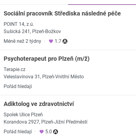
Sociální pracovník Střediska následné péče
POINT 14, z.ú.
Sušická 241, Plzeň-Božkov
Méně než 2 týdny
·
1.7
Psychoterapeut pro Plzeň (m/ž)
Terapie.cz
Veleslavínova 31, Plzeň-Vnitřní Město
Pořád hledají
Adiktolog ve zdravotnictví
Spolek Ulice Plzeň
Korandova 2927, Plzeň-Jižní Předměstí
Pořád hledají
·
5.0