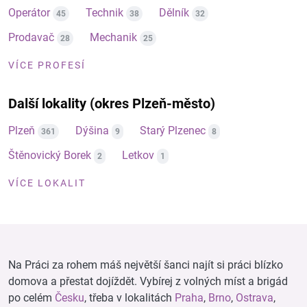
Operátor
Technik
Dělník
45
38
32
Prodavač
Mechanik
28
25
VÍCE PROFESÍ
Další lokality (okres Plzeň-město)
Plzeň
Dýšina
Starý Plzenec
361
9
8
Štěnovický Borek
Letkov
2
1
VÍCE LOKALIT
Na Práci za rohem máš největší šanci najít si práci blízko
domova a přestat dojíždět. Vybírej z volných míst a brigád
po celém
Česku
, třeba v lokalitách
Praha
,
Brno
,
Ostrava
,