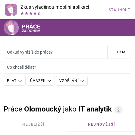
Zkus vyladěnou mobilní aplikaci
STÁHNOUT
Odkud vyrážíš do práce?
+ 0 KM
Co chceš dělat?
PLAT
ÚVAZEK
VZDĚLÁNÍ
Práce
Olomoucký
jako
IT analytik
2
NEJBLIŽŠÍ
NEJNOVĚJŠÍ