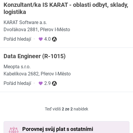
Konzultant/ka IS KARAT - oblasti odbyt, sklady,
logistika
KARAT Software a.s.
Dvořákova 2881, Přerov I-Město
Pořád hledají
·
4.0
Data Engineer (R-1015)
Meopta s.r.o.
Kabelíkova 2682, Přerov I-Město
Pořád hledají
·
2.9
Teď vidíš
2 ze 2
nabídek
Porovnej svůj plat s ostatními