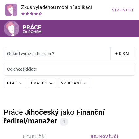
Zkus vyladěnou mobilní aplikaci
STÁHNOUT
Odkud vyrážíš do práce?
+ 0 KM
Co chceš dělat?
PLAT
ÚVAZEK
VZDĚLÁNÍ
Práce
Jihočeský
jako
Finanční
ředitel/manažer
1
NEJBLIŽŠÍ
NEJNOVĚJŠÍ