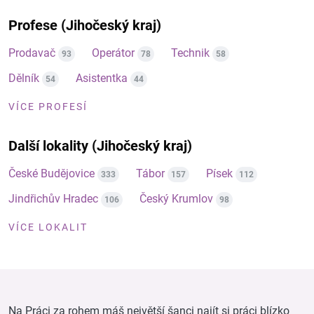
Profese (Jihočeský kraj)
Prodavač
Operátor
Technik
93
78
58
Dělník
Asistentka
54
44
VÍCE PROFESÍ
Další lokality (Jihočeský kraj)
České Budějovice
Tábor
Písek
333
157
112
Jindřichův Hradec
Český Krumlov
106
98
VÍCE LOKALIT
Na Práci za rohem máš největší šanci najít si práci blízko