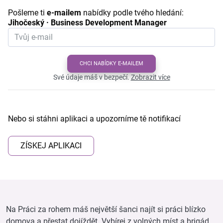
Pošleme ti
e-mailem
nabídky podle tvého hledání:
Jihočeský · Business Development Manager
CHCI NABÍDKY E-MAILEM
Své údaje máš v bezpečí.
Zobrazit více
Nebo si stáhni aplikaci a upozorníme tě notifikací
ZÍSKEJ APLIKACI
Na Práci za rohem máš největší šanci najít si práci blízko
domova a přestat dojíždět. Vybírej z volných míst a brigád