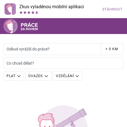
Zkus vyladěnou mobilní aplikaci
STÁHNOUT
Odkud vyrážíš do práce?
+ 0 KM
Co chceš dělat?
PLAT
ÚVAZEK
VZDĚLÁNÍ