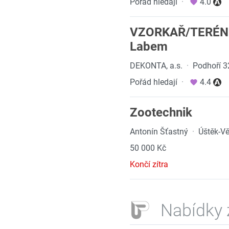
Pořád hledají
·
4.0
VZORKAŘ/TERÉNNÍH
Labem
DEKONTA, a.s.
·
Podhoří 3
Pořád hledají
·
4.4
Zootechnik
Antonín Šťastný
·
Úštěk-Vě
50 000 Kč
Končí zítra
Nabídky 