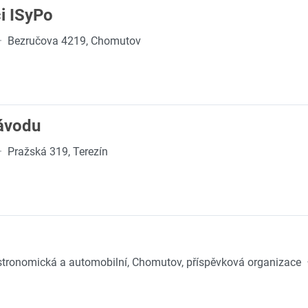
i ISyPo
·
Bezručova 4219, Chomutov
závodu
·
Pražská 319, Terezín
astronomická a automobilní, Chomutov, příspěvková organizace