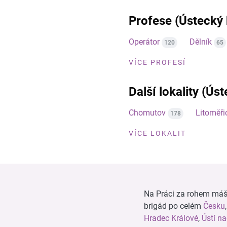
Profese (Ústecký 
Operátor
Dělník
120
65
VÍCE PROFESÍ
Další lokality (Úst
Chomutov
Litoměři
178
VÍCE LOKALIT
Na Práci za rohem máš n
brigád po celém
Česku
Hradec Králové
,
Ústí n