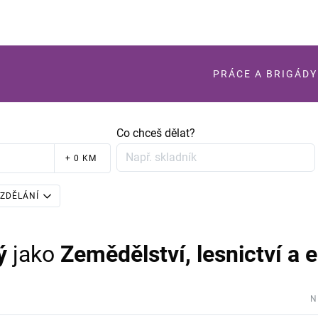
PRÁCE A BRIGÁDY
Co chceš dělat?
+ 0 KM
ZDĚLÁNÍ
ý
jako
Zemědělství, lesnictví a 
N