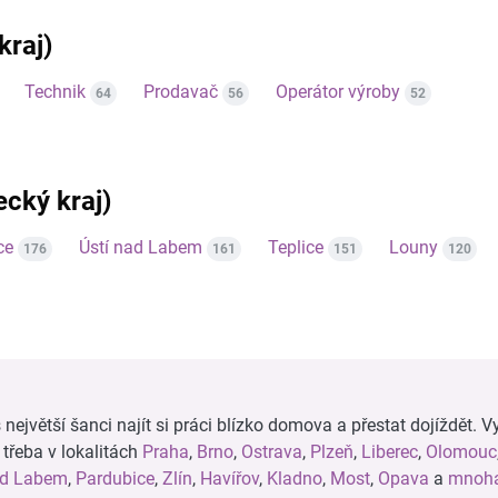
kraj)
Technik
Prodavač
Operátor výroby
64
56
52
ecký kraj)
ce
Ústí nad Labem
Teplice
Louny
176
161
151
120
ejvětší šanci najít si práci blízko domova a přestat dojíždět. Vy
, třeba v lokalitách
Praha
,
Brno
,
Ostrava
,
Plzeň
,
Liberec
,
Olomouc
ad Labem
,
Pardubice
,
Zlín
,
Havířov
,
Kladno
,
Most
,
Opava
a
mnoha