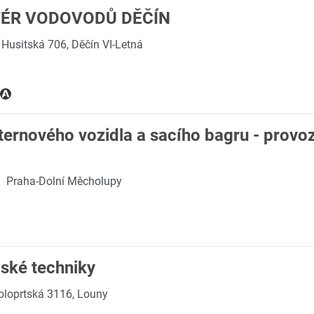
ÉR VODOVODŮ DĚČÍN
Husitská 706, Děčín VI-Letná
isternového vozidla a sacího bagru - prov
·
Praha-Dolní Měcholupy
ské techniky
oloprtská 3116, Louny