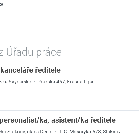
ce
z Úřadu práce
kanceláře ředitele
eské Švýcarsko
·
Pražská 457, Krásná Lípa
ersonalist/ka, asistent/ka ředitele
ho Šluknov, okres Děčín
·
T. G. Masaryka 678, Šluknov