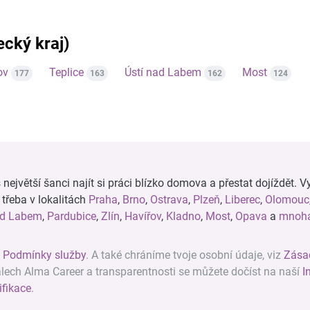
ecký kraj)
ov
Teplice
Ústí nad Labem
Most
177
163
162
124
ejvětší šanci najít si práci blízko domova a přestat dojíždět. Vy
, třeba v lokalitách
Praha
,
Brno
,
Ostrava
,
Plzeň
,
Liberec
,
Olomouc
ad Labem
,
Pardubice
,
Zlín
,
Havířov
,
Kladno
,
Most
,
Opava
a
mnoha
z
Podmínky služby
. A také chráníme tvoje osobní údaje, viz
Zása
álech Alma Career a transparentnosti se můžete dočíst na naší
I
ifikace
.