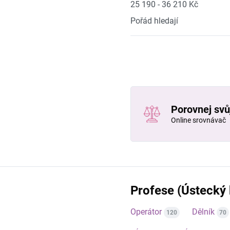
25 190 - 36 210 Kč
Pořád hledají
Porovnej svůj
Online srovnávač
Profese (Ústecký 
Operátor
Dělník
120
70