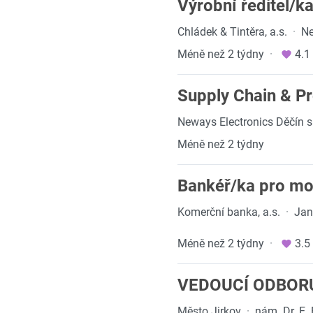
Výrobní ředitel/k
Chládek & Tintěra, a.s.
·
Ne
Méně než 2 týdny
·
4.1
Supply Chain & P
Neways Electronics Děčín s.
Méně než 2 týdny
Bankéř/ka pro mov
Komerční banka, a.s.
·
Jan
Méně než 2 týdny
·
3.5
VEDOUCÍ ODBOR
Město Jirkov
·
nám. Dr. E.