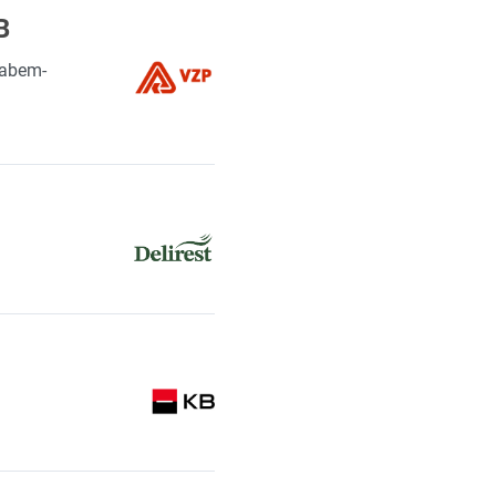
B
Labem-