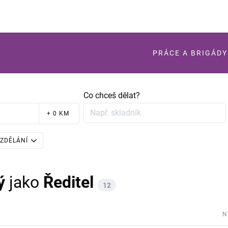
PRÁCE A BRIGÁDY
Co chceš dělat?
+ 0 KM
ZDĚLÁNÍ
ý
jako
Ředitel
12
N