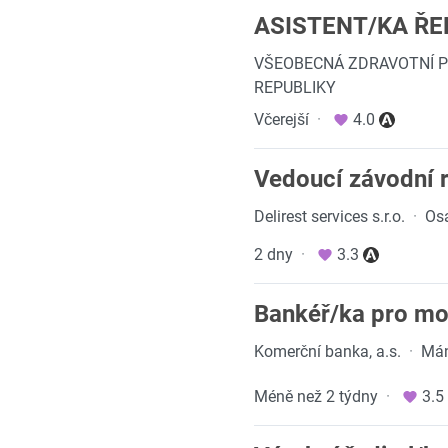
ASISTENT/KA ŘE
VŠEOBECNÁ ZDRAVOTNÍ P
REPUBLIKY
Včerejší
·
4.0
Vedoucí závodní 
Delirest services s.r.o.
·
Osa
2 dny
·
3.3
Bankéř/ka pro mo
Komerční banka, a.s.
·
Mán
Méně než 2 týdny
·
3.5