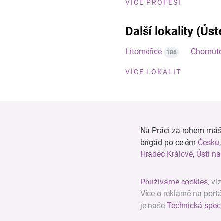
VÍCE PROFESÍ
Další lokality (Úst
Litoměřice
Chomut
186
VÍCE LOKALIT
Na Práci za rohem máš n
brigád po celém
Česku
Hradec Králové
,
Ústí n
Používáme cookies
, vi
Více o reklamě na port
je naše
Technická spec