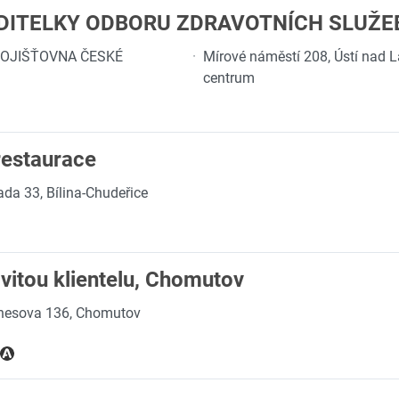
DITELKY ODBORU ZDRAVOTNÍCH SLUŽE
OJIŠŤOVNA ČESKÉ
·
Mírové náměstí 208, Ústí nad 
centrum
restaurace
da 33, Bílina-Chudeřice
vitou klientelu, Chomutov
esova 136, Chomutov