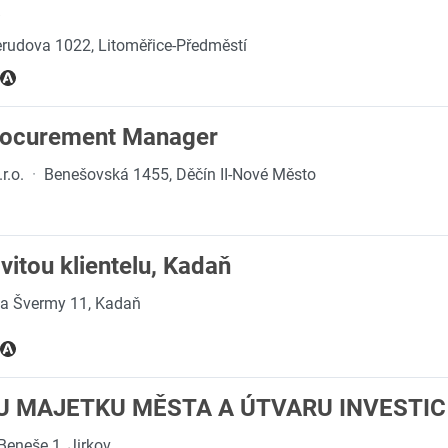
a
rudova 1022, Litoměřice-Předměstí
rocurement Manager
r.o.
·
Benešovská 1455, Děčín II-Nové Město
itou klientelu, Kadaň
a Švermy 11, Kadaň
U MAJETKU MĚSTA A ÚTVARU INVESTIC
 Beneše 1, Jirkov