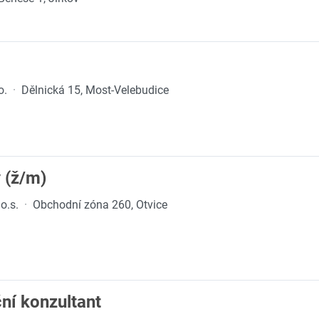
o.
·
Dělnická 15, Most-Velebudice
 (ž/m)
o.s.
·
Obchodní zóna 260, Otvice
ní konzultant