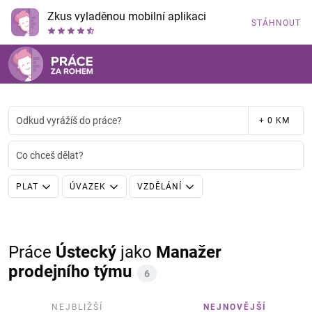
Zkus vyladěnou mobilní aplikaci
STÁHNOUT
Odkud vyrážíš do práce?
+ 0 KM
Co chceš dělat?
PLAT
ÚVAZEK
VZDĚLÁNÍ
Práce
Ústecký
jako
Manažer
prodejního týmu
6
NEJBLIŽŠÍ
NEJNOVĚJŠÍ