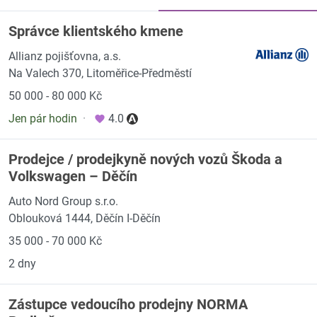
Správce klientského kmene
Allianz pojišťovna, a.s.
Na Valech 370, Litoměřice-Předměstí
50 000 - 80 000 Kč
Jen pár hodin
·
4.0
Prodejce / prodejkyně nových vozů Škoda a
Volkswagen – Děčín
Auto Nord Group s.r.o.
Oblouková 1444, Děčín I-Děčín
35 000 - 70 000 Kč
2 dny
Zástupce vedoucího prodejny NORMA