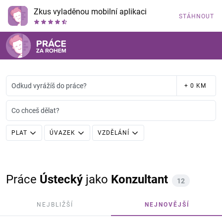
Zkus vyladěnou mobilní aplikaci
STÁHNOUT
Odkud vyrážíš do práce?
+ 0 KM
Co chceš dělat?
PLAT
ÚVAZEK
VZDĚLÁNÍ
Práce
Ústecký
jako
Konzultant
12
NEJBLIŽŠÍ
NEJNOVĚJŠÍ