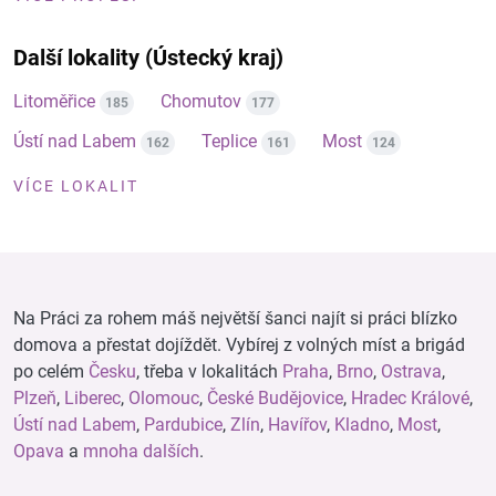
Další lokality (Ústecký kraj)
Litoměřice
Chomutov
185
177
Ústí nad Labem
Teplice
Most
162
161
124
VÍCE LOKALIT
Na Práci za rohem máš největší šanci najít si práci blízko
domova a přestat dojíždět. Vybírej z volných míst a brigád
po celém
Česku
, třeba v lokalitách
Praha
,
Brno
,
Ostrava
,
Plzeň
,
Liberec
,
Olomouc
,
České Budějovice
,
Hradec Králové
,
Ústí nad Labem
,
Pardubice
,
Zlín
,
Havířov
,
Kladno
,
Most
,
Opava
a
mnoha dalších
.