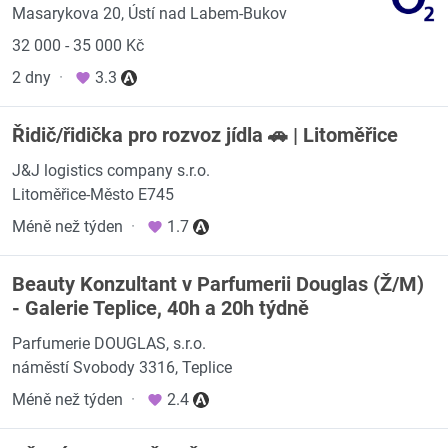
Masarykova 20, Ústí nad Labem-Bukov
32 000 - 35 000 Kč
2 dny
·
3.3
Řidič/řidička pro rozvoz jídla 🚗 | Litoměřice
J&J logistics company s.r.o.
Litoměřice-Město E745
Méně než týden
·
1.7
Beauty Konzultant v Parfumerii Douglas (Ž/M)
- Galerie Teplice, 40h a 20h týdně
Parfumerie DOUGLAS, s.r.o.
náměstí Svobody 3316, Teplice
Méně než týden
·
2.4