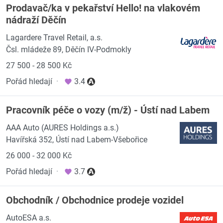
Prodavač/ka v pekařství Hello! na vlakovém
nádraží Děčín
Lagardere Travel Retail, a.s.
Čsl. mládeže 89, Děčín IV-Podmokly
27 500 - 28 500 Kč
Pořád hledají
·
3.4
Pracovník péče o vozy (m/ž) - Ústí nad Labem
AAA Auto (AURES Holdings a.s.)
Havířská 352, Ústí nad Labem-Všebořice
26 000 - 32 000 Kč
Pořád hledají
·
3.7
Obchodník / Obchodnice prodeje vozidel
AutoESA a.s.