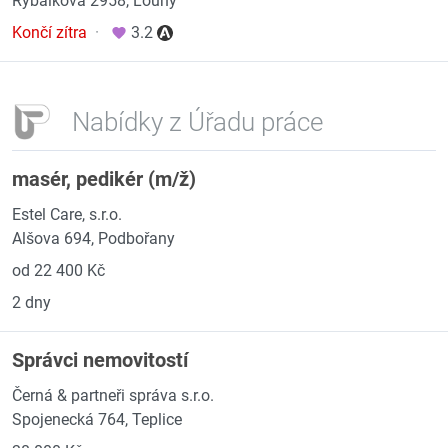
Rybalkova 2958, Louny
Končí zítra
·
3.2
Nabídky z Úřadu práce
masér, pedikér (m/ž)
Estel Care, s.r.o.
Alšova 694, Podbořany
od 22 400 Kč
2 dny
Správci nemovitostí
Černá & partneři správa s.r.o.
Spojenecká 764, Teplice