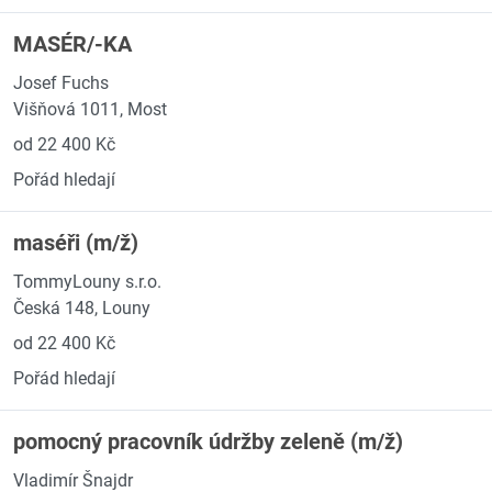
MASÉR/-KA
Josef Fuchs
Višňová 1011, Most
od 22 400 Kč
Pořád hledají
maséři (m/ž)
TommyLouny s.r.o.
Česká 148, Louny
od 22 400 Kč
Pořád hledají
pomocný pracovník údržby zeleně (m/ž)
Vladimír Šnajdr