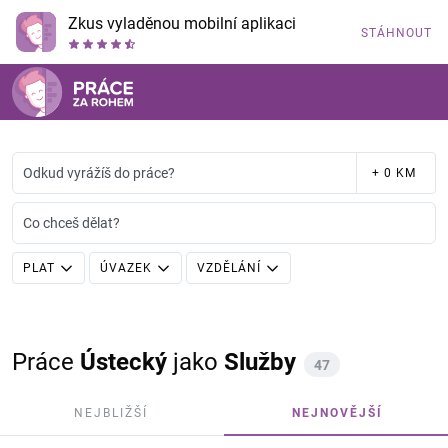
Zkus vyladěnou mobilní aplikaci
STÁHNOUT
Odkud vyrážíš do práce?
+ 0 KM
Co chceš dělat?
PLAT
ÚVAZEK
VZDĚLÁNÍ
Práce
Ústecký
jako
Služby
47
NEJBLIŽŠÍ
NEJNOVĚJŠÍ