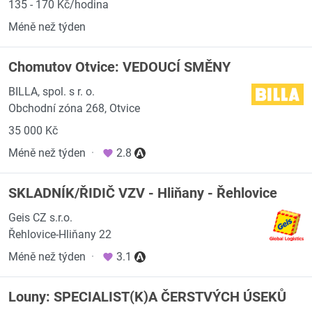
135 - 170 Kč/hodina
Méně než týden
Chomutov Otvice: VEDOUCÍ SMĚNY
BILLA, spol. s r. o.
Obchodní zóna 268, Otvice
35 000 Kč
Méně než týden
·
2.8
SKLADNÍK/ŘIDIČ VZV - Hliňany - Řehlovice
Geis CZ s.r.o.
Řehlovice-Hliňany 22
Méně než týden
·
3.1
Louny: SPECIALIST(K)A ČERSTVÝCH ÚSEKŮ