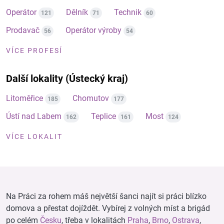
Operátor
Dělník
Technik
121
71
60
Prodavač
Operátor výroby
56
54
VÍCE PROFESÍ
Další lokality (Ústecký kraj)
Litoměřice
Chomutov
185
177
Ústí nad Labem
Teplice
Most
162
161
124
VÍCE LOKALIT
Na Práci za rohem máš největší šanci najít si práci blízko
domova a přestat dojíždět. Vybírej z volných míst a brigád
po celém
Česku
, třeba v lokalitách
Praha
,
Brno
,
Ostrava
,