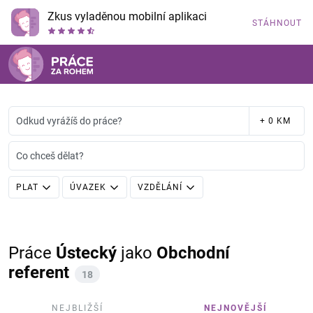
Zkus vyladěnou mobilní aplikaci
STÁHNOUT
Odkud vyrážíš do práce?
+ 0 KM
Co chceš dělat?
PLAT
ÚVAZEK
VZDĚLÁNÍ
Práce
Ústecký
jako
Obchodní
referent
18
NEJBLIŽŠÍ
NEJNOVĚJŠÍ