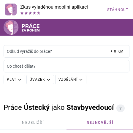
Zkus vyladěnou mobilní aplikaci
STÁHNOUT
Odkud vyrážíš do práce?
+ 0 KM
Co chceš dělat?
PLAT
ÚVAZEK
VZDĚLÁNÍ
Práce
Ústecký
jako
Stavbyvedoucí
7
NEJBLIŽŠÍ
NEJNOVĚJŠÍ