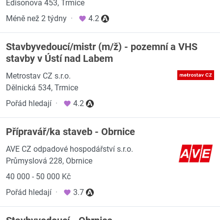
Edisonova 453, Trmice
Méně než 2 týdny
·
4.2
Stavbyvedoucí/mistr (m/ž) - pozemní a VHS
stavby v Ústí nad Labem
Metrostav CZ s.r.o.
Dělnická 534, Trmice
Pořád hledají
·
4.2
Přípravář/ka staveb - Obrnice
AVE CZ odpadové hospodářství s.r.o.
Průmyslová 228, Obrnice
40 000 - 50 000 Kč
Pořád hledají
·
3.7