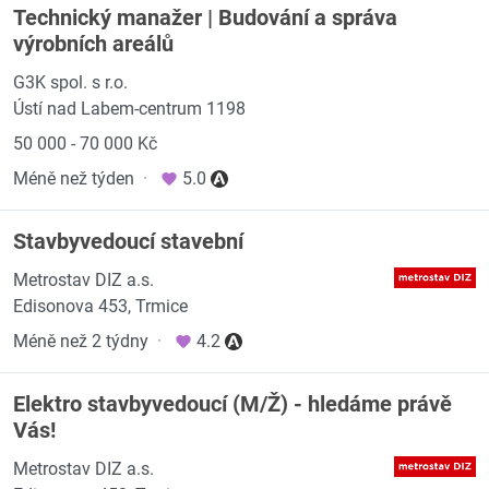
Technický manažer | Budování a správa
výrobních areálů
G3K spol. s r.o.
Ústí nad Labem-centrum 1198
50 000 - 70 000 Kč
Méně než týden
·
5.0
Stavbyvedoucí stavební
Metrostav DIZ a.s.
Edisonova 453, Trmice
Méně než 2 týdny
·
4.2
Elektro stavbyvedoucí (M/Ž) - hledáme právě
Vás!
Metrostav DIZ a.s.