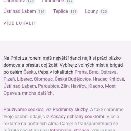
Chomutov
Litoměřice
178
177
Ústí nad Labem
Teplice
Louny
161
151
120
VÍCE LOKALIT
Na Práci za rohem máš největší šanci najít si práci blízko
domova a přestat dojíždět. Vybírej z volných míst a brigád
po celém
Česku
, třeba v lokalitách
Praha
,
Brno
,
Ostrava
,
Plzeň
,
Liberec
,
Olomouc
,
České Budějovice
,
Hradec Králové
,
Ústí nad Labem
,
Pardubice
,
Zlín
,
Havířov
,
Kladno
,
Most
,
Opava
a
mnoha dalších
.
Používáme cookies
, viz
Podmínky služby
. A také chráníme
tvoje osobní údaje, viz
Zásady ochrany soukromí
. Více o
reklamě na portálech Alma Career a transparentnosti se
můžete dočíst na naší
Informační stránce
. Zde je naše