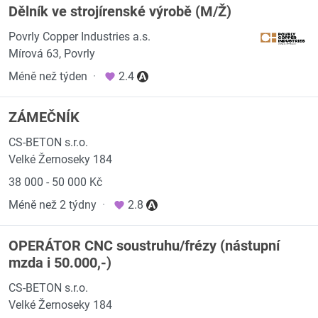
Dělník ve strojírenské výrobě (M/Ž)
Povrly Copper Industries a.s.
Mírová 63, Povrly
Méně než týden
·
2.4
ZÁMEČNÍK
CS-BETON s.r.o.
Velké Žernoseky 184
38 000 - 50 000 Kč
Méně než 2 týdny
·
2.8
OPERÁTOR CNC soustruhu/frézy (nástupní
mzda i 50.000,-)
CS-BETON s.r.o.
Velké Žernoseky 184