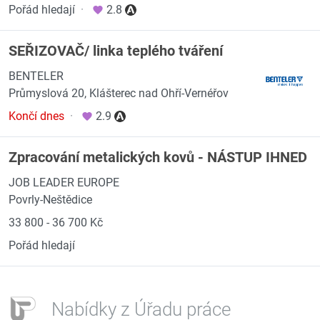
Pořád hledají
·
2.8
SEŘIZOVAČ/ linka teplého tváření
BENTELER
Průmyslová 20, Klášterec nad Ohří-Vernéřov
Končí dnes
·
2.9
Zpracování metalických kovů - NÁSTUP IHNED
JOB LEADER EUROPE
Povrly-Neštědice
33 800 - 36 700 Kč
Pořád hledají
Nabídky z Úřadu práce