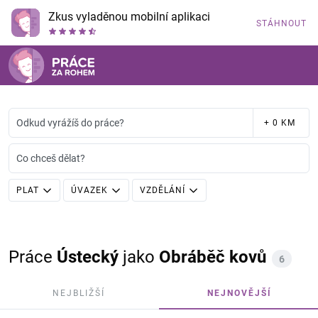
Zkus vyladěnou mobilní aplikaci
STÁHNOUT
Odkud vyrážíš do práce?
+ 0 KM
Co chceš dělat?
PLAT
ÚVAZEK
VZDĚLÁNÍ
Práce
Ústecký
jako
Obráběč kovů
6
NEJBLIŽŠÍ
NEJNOVĚJŠÍ