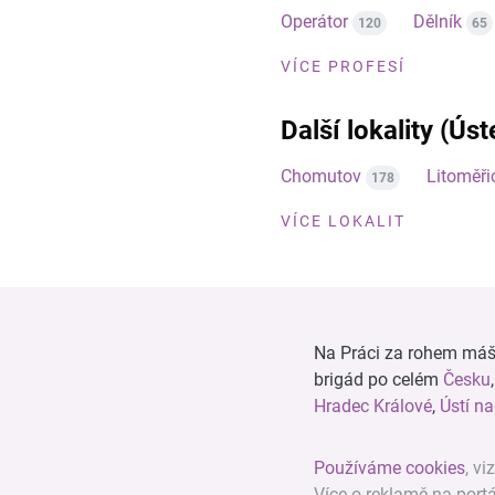
Operátor
Dělník
120
65
VÍCE PROFESÍ
Další lokality (Úst
Chomutov
Litoměři
178
VÍCE LOKALIT
Na Práci za rohem máš n
brigád po celém
Česku
Hradec Králové
,
Ústí n
Používáme cookies
, vi
Více o reklamě na port