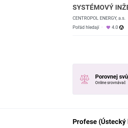
SYSTÉMOVÝ INŽ
CENTROPOL ENERGY, a.s.
Pořád hledají
·
4.0
Porovnej svůj
Online srovnávač
Profese (Ústecký 