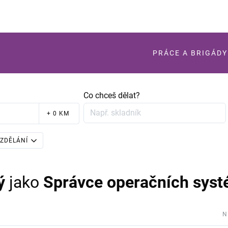
PRÁCE A BRIGÁDY
Co chceš dělat?
+ 0 KM
ZDĚLÁNÍ
ý
jako
Správce operačních systé
N