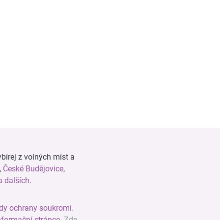
bírej z volných míst a
,
České Budějovice
,
 dalších
.
dy ochrany soukromí
.
nformační stránce
. Zde