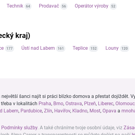
Technik
Prodavač
Operátor výroby
64
56
52
ecký kraj)
ce
Ústí nad Labem
Teplice
Louny
177
161
152
120
ejvětší šanci najít si práci blízko domova a přestat dojíždět. Vy
, třeba v lokalitách
Praha
,
Brno
,
Ostrava
,
Plzeň
,
Liberec
,
Olomouc
ad Labem
,
Pardubice
,
Zlín
,
Havířov
,
Kladno
,
Most
,
Opava
a
mnoha
z
Podmínky služby
. A také chráníme tvoje osobní údaje, viz
Zása
álech Alma Career a transparentnosti se můžete dočíst na naší
I