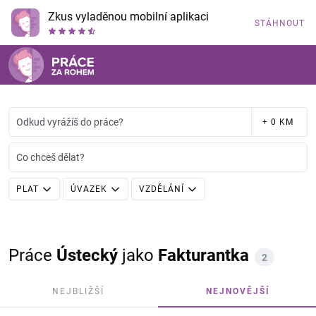
Zkus vyladěnou mobilní aplikaci
STÁHNOUT
Odkud vyrážíš do práce?
+ 0 KM
Co chceš dělat?
PLAT
ÚVAZEK
VZDĚLÁNÍ
Práce
Ústecký
jako
Fakturantka
2
NEJBLIŽŠÍ
NEJNOVĚJŠÍ