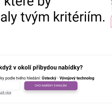
 které by
ly tvým kritériím.
když v okolí přibydou nabídky?
ky podle tvého hledání:
Ústecký · Vývojový technolog
CHCI NABÍDKY E-MAILEM
zit více