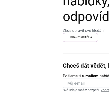
nabídky,
odpovída
Zkus upravit své hledání.
UPRAVIT KRITÉRIA
Chceš dát vědět, 
Pošleme ti
e-mailem
nabíd
Své údaje máš v bezpečí.
Zobra