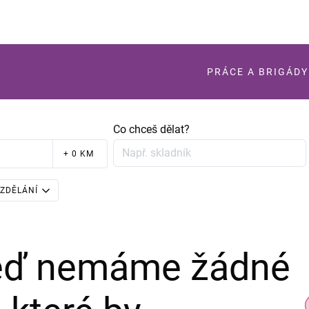
PRÁCE A BRIGÁDY
Co chceš dělat?
+ 0 KM
ZDĚLÁNÍ
teď nemáme žádné