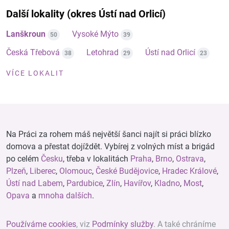
Další lokality (okres Ústí nad Orlicí)
Lanškroun
Vysoké Mýto
50
39
Česká Třebová
Letohrad
Ústí nad Orlicí
38
29
23
VÍCE LOKALIT
Na Práci za rohem máš největší šanci najít si práci blízko
domova a přestat dojíždět. Vybírej z volných míst a brigád
po celém
Česku
, třeba v lokalitách
Praha
,
Brno
,
Ostrava
,
Plzeň
,
Liberec
,
Olomouc
,
České Budějovice
,
Hradec Králové
,
Ústí nad Labem
,
Pardubice
,
Zlín
,
Havířov
,
Kladno
,
Most
,
Opava
a
mnoha dalších
.
Používáme cookies
, viz
Podmínky služby
. A také chráníme