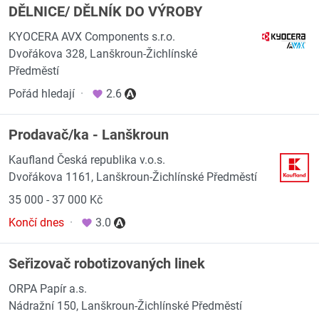
DĚLNICE/ DĚLNÍK DO VÝROBY
KYOCERA AVX Components s.r.o.
Dvořákova 328, Lanškroun-Žichlínské
Předměstí
Pořád hledají
·
2.6
Prodavač/ka - Lanškroun
Kaufland Česká republika v.o.s.
Dvořákova 1161, Lanškroun-Žichlínské Předměstí
35 000 - 37 000 Kč
Končí dnes
·
3.0
Seřizovač robotizovaných linek
ORPA Papír a.s.
Nádražní 150, Lanškroun-Žichlínské Předměstí