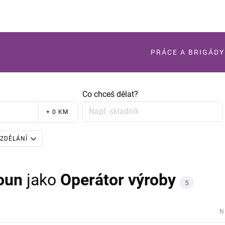
PRÁCE A BRIGÁDY
Co chceš dělat?
+ 0 KM
ZDĚLÁNÍ
oun
jako
Operátor výroby
5
N