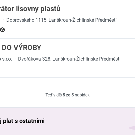
átor lisovny plastů
.
·
Dobrovského 1115, Lanškroun-Žichlínské Předměstí
K DO VÝROBY
.r.o.
·
Dvořákova 328, Lanškroun-Žichlínské Předměstí
Teď vidíš
5 ze 5
nabídek
 plat s ostatními