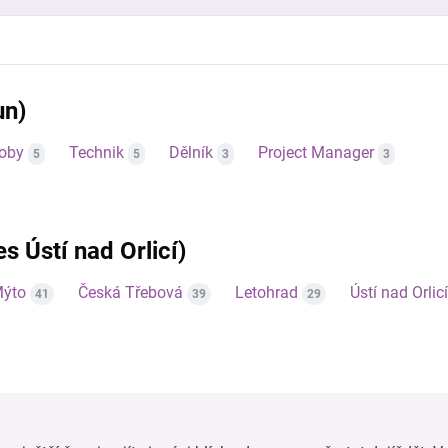
un)
roby
Technik
Dělník
Project Manager
5
5
3
3
es Ústí nad Orlicí)
Mýto
Česká Třebová
Letohrad
Ústí nad Orlicí
41
39
29