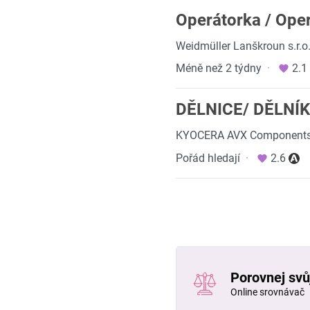
Operátorka / Oper
Weidmüller Lanškroun s.r.o
Méně než 2 týdny
·
2.1
DĚLNICE/ DĚLNÍ
KYOCERA AVX Components s
Pořád hledají
·
2.6
Porovnej svůj
Online srovnávač