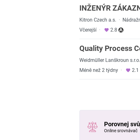
INŽENÝR ZÁKAZN
Kitron Czech a.s.
·
Nádražn
Včerejší
·
2.8
Quality Process 
Weidmüller Lanškroun s.r.o
Méně než 2 týdny
·
2.1
Porovnej svůj
Online srovnávač