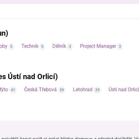
un)
roby
Technik
Dělník
Project Manager
5
5
3
3
es Ústí nad Orlicí)
Mýto
Česká Třebová
Letohrad
Ústí nad Orlicí
41
39
29