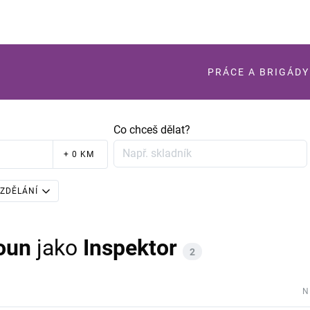
PRÁCE A BRIGÁDY
Co chceš dělat?
+ 0 KM
ZDĚLÁNÍ
oun
jako
Inspektor
2
N