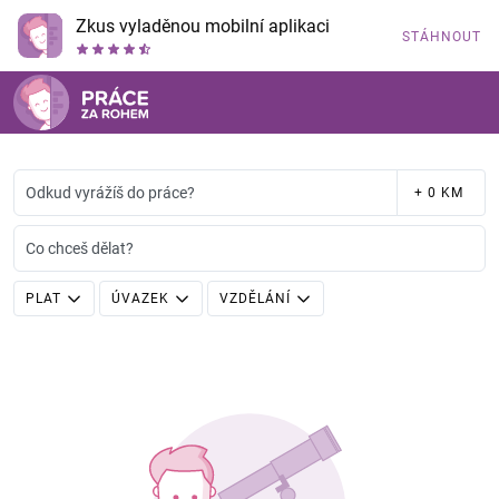
Zkus vyladěnou mobilní aplikaci
STÁHNOUT
Odkud vyrážíš do práce?
+ 0 KM
Co chceš dělat?
PLAT
ÚVAZEK
VZDĚLÁNÍ