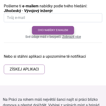
Pošleme ti
e-mailem
nabídky podle tvého hledání:
Jihočeský · Vývojový inženýr
CHCI NABÍDKY E-MAILEM
Své údaje máš v bezpečí.
Zobrazit více
Nebo si stáhni aplikaci a upozorníme tě notifikací
ZÍSKEJ APLIKACI
Na Práci za rohem máš největší šanci najít si práci blízko
domova a přestat dojíždět. Vybírej z volných míst a brigád