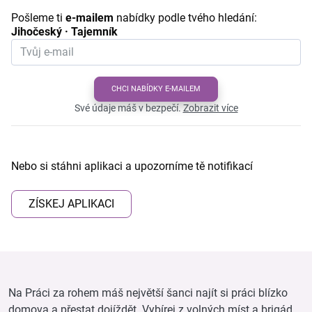
Pošleme ti
e-mailem
nabídky podle tvého hledání:
Jihočeský · Tajemník
CHCI NABÍDKY E-MAILEM
Své údaje máš v bezpečí.
Zobrazit více
Nebo si stáhni aplikaci a upozorníme tě notifikací
ZÍSKEJ APLIKACI
Na Práci za rohem máš největší šanci najít si práci blízko
domova a přestat dojíždět. Vybírej z volných míst a brigád