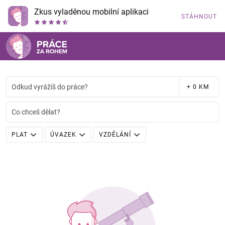
Zkus vyladěnou mobilní aplikaci
STÁHNOUT
Odkud vyrážíš do práce?
+ 0 KM
Co chceš dělat?
PLAT
ÚVAZEK
VZDĚLÁNÍ