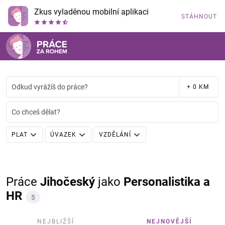
Zkus vyladěnou mobilní aplikaci
STÁHNOUT
Odkud vyrážíš do práce?
+ 0 KM
Co chceš dělat?
PLAT
ÚVAZEK
VZDĚLÁNÍ
Práce
Jihočeský
jako
Personalistika a
HR
5
NEJBLIŽŠÍ
NEJNOVĚJŠÍ