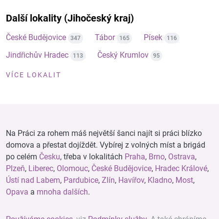
Další lokality (Jihočeský kraj)
České Budějovice
Tábor
Písek
347
165
116
Jindřichův Hradec
Český Krumlov
113
95
VÍCE LOKALIT
Na Práci za rohem máš největší šanci najít si práci blízko
domova a přestat dojíždět. Vybírej z volných míst a brigád
po celém
Česku
, třeba v lokalitách
Praha
,
Brno
,
Ostrava
,
Plzeň
,
Liberec
,
Olomouc
,
České Budějovice
,
Hradec Králové
,
Ústí nad Labem
,
Pardubice
,
Zlín
,
Havířov
,
Kladno
,
Most
,
Opava
a
mnoha dalších
.