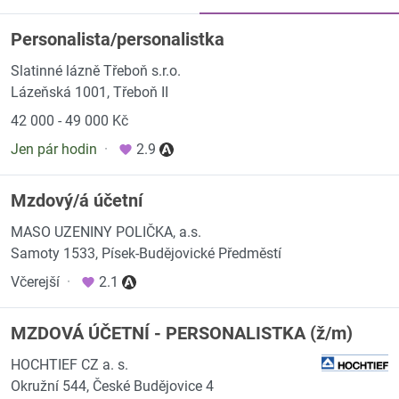
Personalista/personalistka
Slatinné lázně Třeboň s.r.o.
Lázeňská 1001, Třeboň II
42 000 - 49 000 Kč
Jen pár hodin
·
2.9
Mzdový/á účetní
MASO UZENINY POLIČKA, a.s.
Samoty 1533, Písek-Budějovické Předměstí
Včerejší
·
2.1
MZDOVÁ ÚČETNÍ - PERSONALISTKA (ž/m)
HOCHTIEF CZ a. s.
Okružní 544, České Budějovice 4