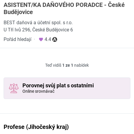
ASISTENT/KA DAŇOVÉHO PORADCE - České
Budějovice
BEST daňová a účetní spol. s r.o.
U Tří lvů 296, České Budějovice 6
Pořád hledají
·
4.4
Teď vidíš
1 ze 1
nabídek
Porovnej svůj plat s ostatními
Online srovnávač
Profese (Jihočeský kraj)