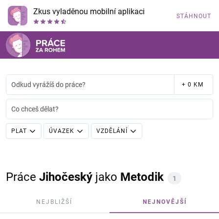
Zkus vyladěnou mobilní aplikaci
STÁHNOUT
Odkud vyrážíš do práce?
+ 0 KM
Co chceš dělat?
PLAT
ÚVAZEK
VZDĚLÁNÍ
Práce
Jihočeský
jako
Metodik
1
NEJBLIŽŠÍ
NEJNOVĚJŠÍ