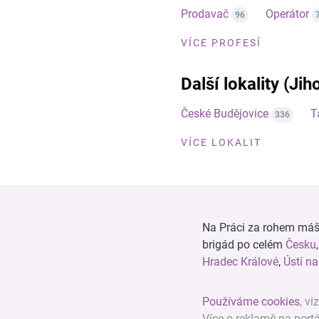
Prodavač
Operátor
96
VÍCE PROFESÍ
Další lokality (Jih
České Budějovice
T
336
VÍCE LOKALIT
Na Práci za rohem máš n
brigád po celém
Česku
Hradec Králové
,
Ústí n
Používáme cookies
, vi
Více o reklamě na port