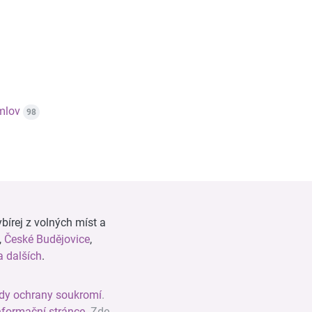
mlov
98
bírej z volných míst a
,
České Budějovice
,
 dalších
.
dy ochrany soukromí
.
nformační stránce
. Zde