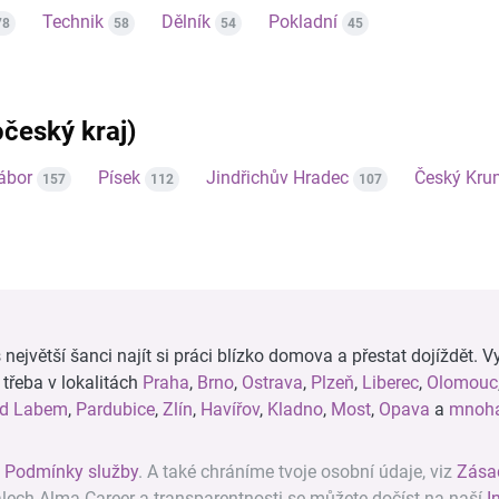
Technik
Dělník
Pokladní
78
58
54
45
očeský kraj)
ábor
Písek
Jindřichův Hradec
Český Kru
157
112
107
ejvětší šanci najít si práci blízko domova a přestat dojíždět. Vy
, třeba v lokalitách
Praha
,
Brno
,
Ostrava
,
Plzeň
,
Liberec
,
Olomouc
ad Labem
,
Pardubice
,
Zlín
,
Havířov
,
Kladno
,
Most
,
Opava
a
mnoha
z
Podmínky služby
. A také chráníme tvoje osobní údaje, viz
Zása
álech Alma Career a transparentnosti se můžete dočíst na naší
I