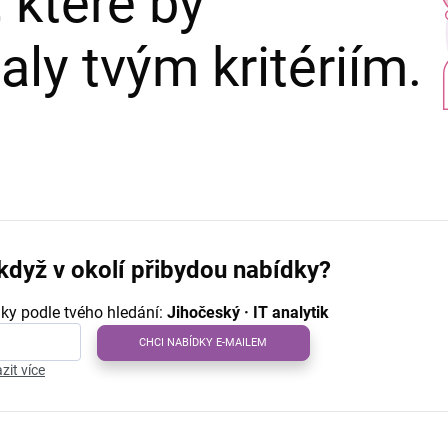
 které by
ly tvým kritériím.
když v okolí přibydou nabídky?
ky podle tvého hledání:
Jihočeský · IT analytik
CHCI NABÍDKY E-MAILEM
zit více