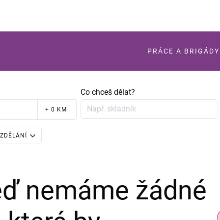
PRÁCE A BRIGÁDY
Co chceš dělat?
+ 0 KM
ZDĚLÁNÍ
teď nemáme žádné