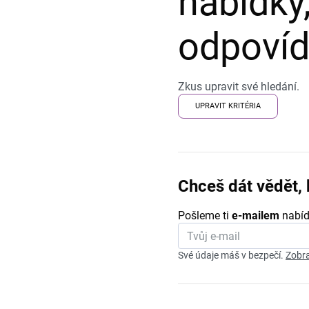
nabídky,
odpovída
Zkus upravit své hledání.
UPRAVIT KRITÉRIA
Chceš dát vědět, 
Pošleme ti
e-mailem
nabíd
Své údaje máš v bezpečí.
Zobra