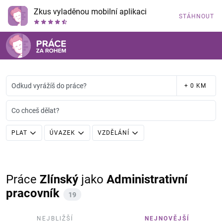
Zkus vyladěnou mobilní aplikaci
STÁHNOUT
Odkud vyrážíš do práce?
+ 0 KM
Co chceš dělat?
PLAT
ÚVAZEK
VZDĚLÁNÍ
Práce
Zlínský
jako
Administrativní
pracovník
19
NEJBLIŽŠÍ
NEJNOVĚJŠÍ