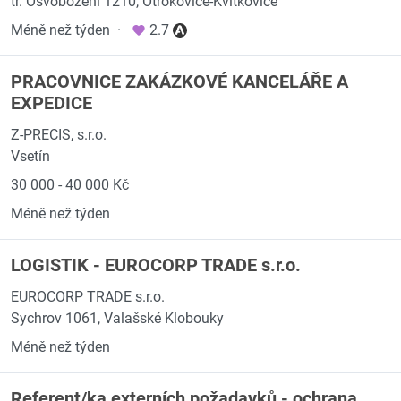
tř. Osvobození 1210, Otrokovice-Kvítkovice
Méně než týden
·
2.7
PRACOVNICE ZAKÁZKOVÉ KANCELÁŘE A
EXPEDICE
Z-PRECIS, s.r.o.
Vsetín
30 000 - 40 000 Kč
Méně než týden
LOGISTIK - EUROCORP TRADE s.r.o.
EUROCORP TRADE s.r.o.
Sychrov 1061, Valašské Klobouky
Méně než týden
Referent/ka externích požadavků - ochrana