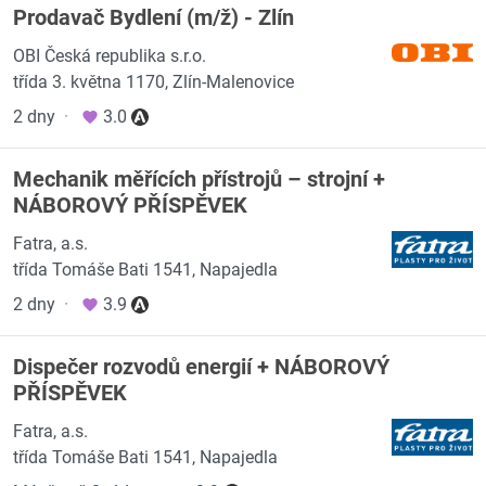
Prodavač Bydlení (m/ž) - Zlín
OBI Česká republika s.r.o.
třída 3. května 1170, Zlín-Malenovice
2 dny
·
3.0
Mechanik měřících přístrojů – strojní +
NÁBOROVÝ PŘÍSPĚVEK
Fatra, a.s.
třída Tomáše Bati 1541, Napajedla
2 dny
·
3.9
Dispečer rozvodů energií + NÁBOROVÝ
PŘÍSPĚVEK
Fatra, a.s.
třída Tomáše Bati 1541, Napajedla