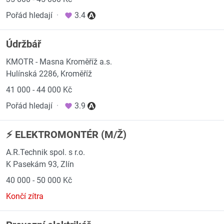
Pořád hledají
·
3.4
Údržbář
KMOTR - Masna Kroměříž a.s.
Hulínská 2286, Kroměříž
41 000 - 44 000 Kč
Pořád hledají
·
3.9
⚡ ELEKTROMONTÉR (M/Ž)
A.R.Technik spol. s r.o.
K Pasekám 93, Zlín
40 000 - 50 000 Kč
Končí zítra