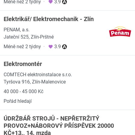
Méně než 2 týdny
·
3.9
Elektrikář/ Elektromechanik - Zlín
PENAM, a.s.
Jateční 525, Zlín-Prštné
Méně než 2 týdny
·
3.9
Elektromontér
COMTECH elektroinstalace s.r.o.
Tyršova 916, Zlín-Malenovice
40 000 - 45 000 Kč
Pořád hledají
ÚDRŽBÁŘ STROJŮ - NEPŘETRŽITÝ
PROVOZ+NÁBOROVÝ PŘÍSPĚVEK 20000
KČ+13., 14. mzda