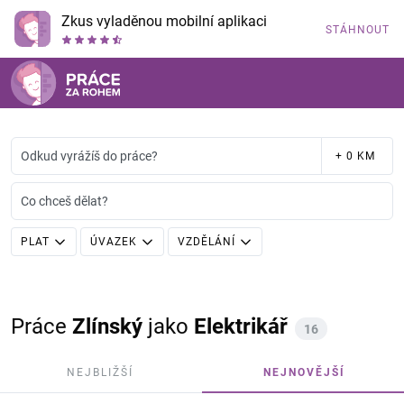
Zkus vyladěnou mobilní aplikaci
STÁHNOUT
Odkud vyrážíš do práce?
+ 0 KM
Co chceš dělat?
PLAT
ÚVAZEK
VZDĚLÁNÍ
Práce
Zlínský
jako
Elektrikář
16
NEJBLIŽŠÍ
NEJNOVĚJŠÍ