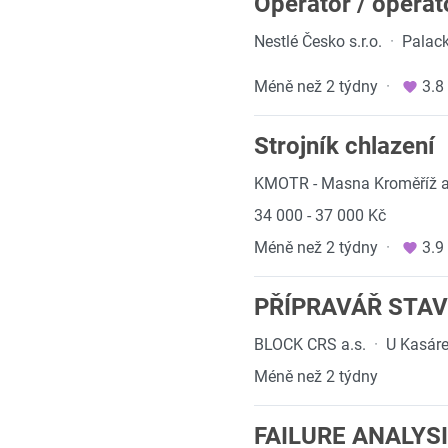
Operátor / operát
Nestlé Česko s.r.o.
·
Palack
Méně než 2 týdny
·
3.8
Strojník chlazení
KMOTR - Masna Kroměříž a
34 000 - 37 000 Kč
Méně než 2 týdny
·
3.9
PŘÍPRAVÁŘ STAVE
BLOCK CRS a.s.
·
U Kasáre
Méně než 2 týdny
FAILURE ANALYSIS