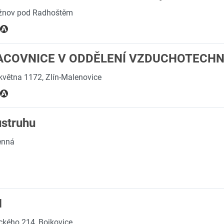
ožnov pod Radhoštěm
RACOVNICE V ODDĚLENÍ VZDUCHOTECHN
 května 1172, Zlín-Malenovice
struhu
enná
M
ckého 214, Bojkovice