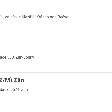
1, Valašské Meziříčí-Krásno nad Bečvou
nice 330, Zlín-Louky
Ž/M) Zlín
břeží 5574, Zlín