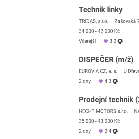
Technik linky
TRIDAS, s.r.o.
·
Zašovská 7
34 000 - 42 000 Kč
Včerejší
·
3.2
DISPEČER (m/ž)
EUROVIA CZ, a. s.
·
U Dřev
2 dny
·
4.3
Prodejní technik (
HECHT MOTORS s.r.o.
·
Ná
35 000 - 43 000 Kč
2 dny
·
2.4