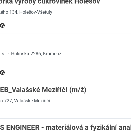
orka výroby cukrovinek Holešov
ého 134, Holešov-Všetuly
.s.
·
Hulínská 2286, Kroměříž
B_Valašské Meziříčí (m/ž)
n 727, Valašské Meziříčí
 ENGINEER - materiálová a fyzikální ana