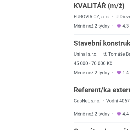
KVALITÁŘ (m/ž)
EUROVIA CZ, a. s.
·
U Dřev
Méně než 2 týdny
·
4.3
Stavební konstruk
Unihal s.r.o.
·
tř. Tomáše B
45 000 - 70 000 Kč
Méně než 2 týdny
·
1.4
Referent/ka exter
GasNet, s.r.o.
·
Vodní 4067,
Méně než 2 týdny
·
4.4