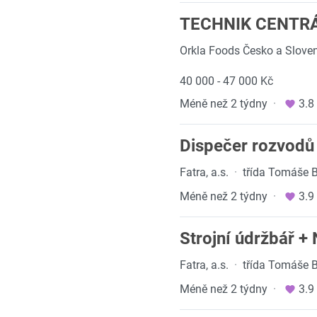
TECHNIK CENTRÁL
Orkla Foods Česko a Sloven
40 000 - 47 000 Kč
Méně než 2 týdny
·
3.8
Dispečer rozvod
Fatra, a.s.
·
třída Tomáše B
Méně než 2 týdny
·
3.9
Strojní údržbář
Fatra, a.s.
·
třída Tomáše B
Méně než 2 týdny
·
3.9