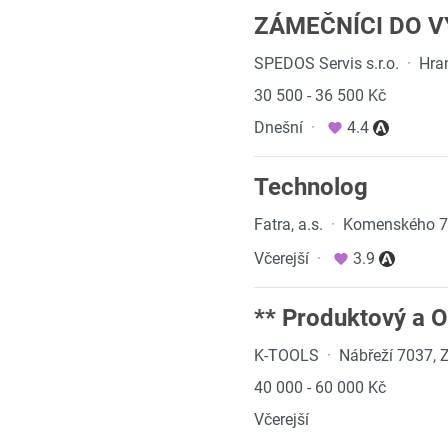
ZÁMEČNÍCI DO 
SPEDOS Servis s.r.o.
·
Hra
30 500 - 36 500 Kč
Dnešní
·
4.4
Technolog
Fatra, a.s.
·
Komenského 7
Včerejší
·
3.9
** Produktový a 
K-TOOLS
·
Nábřeží 7037, Z
40 000 - 60 000 Kč
Včerejší