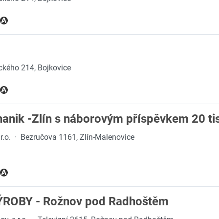
ckého 214, Bojkovice
anik -Zlín s náborovým příspěvkem 20 ti
r.o.
·
Bezručova 1161, Zlín-Malenovice
ROBY - Rožnov pod Radhoštěm