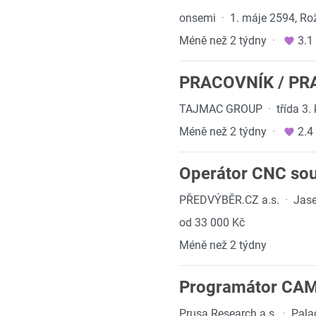
onsemi
·
1. máje 2594, R
Méně než 2 týdny
·
3.1
PRACOVNÍK / P
TAJMAC GROUP
·
třída 3.
Méně než 2 týdny
·
2.4
Operátor CNC sou
PŘEDVÝBĚR.CZ a.s.
·
Jas
od 33 000 Kč
Méně než 2 týdny
Programátor CA
Prusa Research a.s.
·
Pala