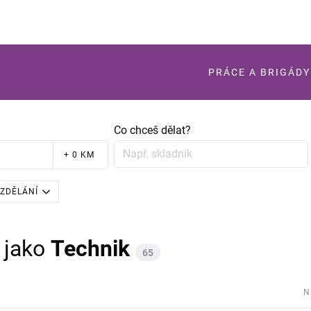
PRÁCE A BRIGÁDY
Co chceš dělat?
+ 0 KM
ZDĚLÁNÍ
jako
Technik
65
N