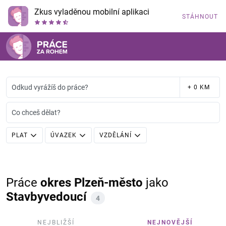
Zkus vyladěnou mobilní aplikaci
STÁHNOUT
Odkud vyrážíš do práce?
+ 0 KM
Co chceš dělat?
PLAT
ÚVAZEK
VZDĚLÁNÍ
Práce
okres Plzeň-město
jako
Stavbyvedoucí
4
NEJBLIŽŠÍ
NEJNOVĚJŠÍ