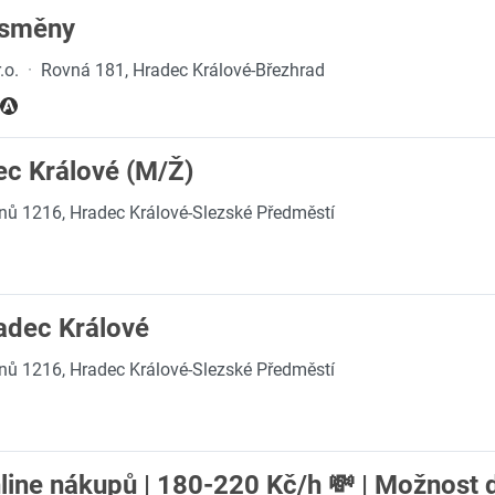
 směny
.o.
·
Rovná 181, Hradec Králové-Březhrad
dec Králové (M/Ž)
anů 1216, Hradec Králové-Slezské Předměstí
radec Králové
anů 1216, Hradec Králové-Slezské Předměstí
ine nákupů | 180-220 Kč/h 💸 | Možnost d