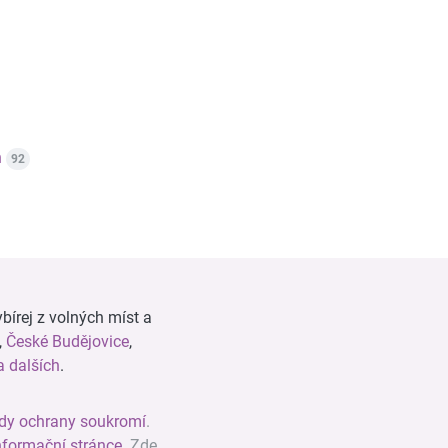
n
92
bírej z volných míst a
,
České Budějovice
,
 dalších
.
dy ochrany soukromí
.
nformační stránce
. Zde