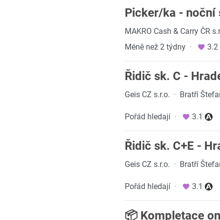
Picker/ka - noční
MAKRO Cash & Carry ČR s.r
Méně než 2 týdny
·
3.2
Řidič sk. C - Hra
Geis CZ s.r.o.
·
Bratří Štef
Pořád hledají
·
3.1
Řidič sk. C+E - H
Geis CZ s.r.o.
·
Bratří Štef
Pořád hledají
·
3.1
📦 Kompletace onl