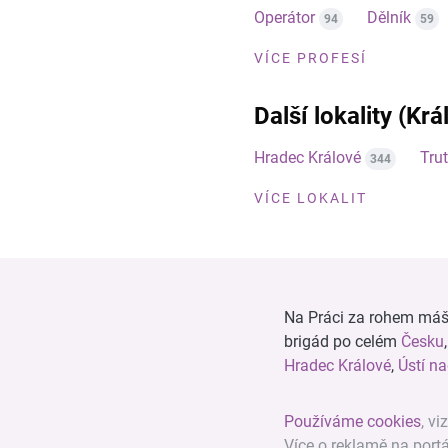
Operátor
Dělník
94
59
VÍCE PROFESÍ
Další lokality (Kr
Hradec Králové
Tru
344
VÍCE LOKALIT
Na Práci za rohem máš n
brigád po celém
Česku
Hradec Králové
,
Ústí n
Používáme cookies
, vi
Více o reklamě na port