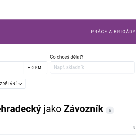
PRÁCE A BRIGÁDY
Co chceš dělat?
+ 0 KM
ZDĚLÁNÍ
éhradecký
jako
Závozník
6
N